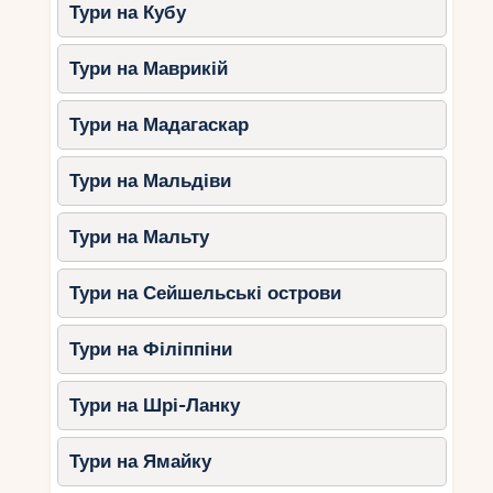
для катання, особливо в спекотні дні.
Тури на Кубу
Низький туристичний сезон:
з
жовтня до квітня. Найменша кількість
Тури на Маврикій
туристів робить маршрути більш
вільними.
Тури на Мадагаскар
Велопрогулянки Сейшелами — це незабутній
Тури на Мальдіви
досвід, який поєднує активний відпочинок,
природну красу та дослідження островів.
Незалежно від вашого віку або рівня підготовки
Тури на Мальту
тут знайдеться маршрут, який підійде саме вам.
Плануйте свої поїздки заздалегідь,
Тури на Сейшельські острови
насолоджуйтесь кожним моментом та відкрийте
для себе тропічний рай на двох колесах!
Тури на Філіппіни
Тури на Шрі-Ланку
Тури на Ямайку