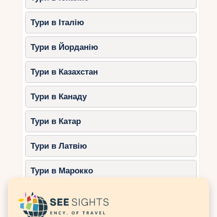
Доступність кафе та ресторанів на
маршруті.
Тури в Італію
3. Травня
Тури в Йорданію
Мае – найбільший острів Сейшел, який пропонує
різноманітність маршрутів для велосипедистів.
Тури в Казахстан
Найкращі маршрути:
Тури в Канаду
Узбережжя Бо-Валлон – популярне
місце для велопрогулянок з видом
Тури в Катар
на океан.
Маршрут до національного парку
Тури в Латвію
Морн Сейшель.
Подорож до мальовничих пляжів
Тури в Марокко
Анс Інтенданс та Анс Рояль.
Чим цікавий?
Тури в Мексику
Можливість поєднати
велопрогулянки з пішими