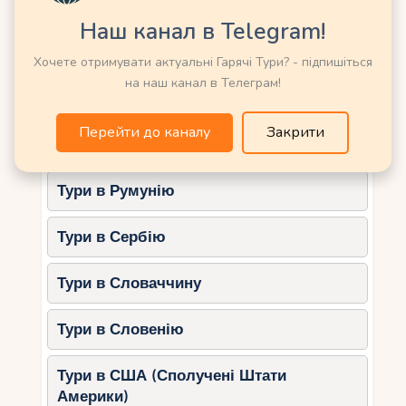
Тури в Німеччину
маршрутами.
Наш канал в Telegram!
Різноманітні рівні складності – від
Тури в Нову Зеландію
Хочете отримувати актуальні Гарячі Тури? - підпишіться
легких доріг до гірських стежок.
на наш канал в Телеграм!
Багата інфраструктура для
Тури в Норвегію
туристів.
Перейти до каналу
Закрити
Тури в ОАЕ (Емірати)
Корисні поради для
велопрогулянок
Тури в Румунію
Арендуйте велосипед
Тури в Сербію
заздалегідь.
На популярних островах
велосипеди можуть бути розібрані,
особливо у високий сезон.
Тури в Словаччину
Вибирайте відповідний тип
велосипеда.
Гірські велосипеди
Тури в Словенію
підійдуть для пересіченої місцевості,
а міські для рівних доріг.
Тури в США (Сполучені Штати
Слідкуйте за погодою.
Уникайте
Америки)