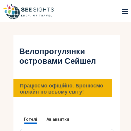
Пошук турів
Гарячі тури
Велопрогулянки
островами Сейшел
Типи Турів
Країни
Працюємо офіційно. Бронюємо
Інфо
онлайн по всьому світу!
Блог
Контакти