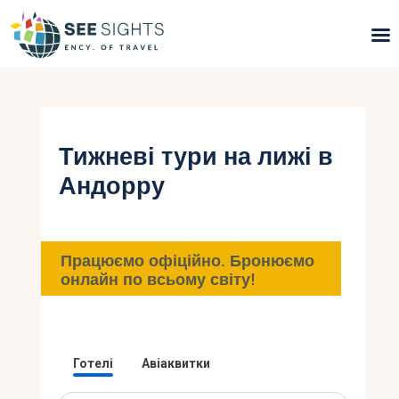
Пошук турів
Гарячі тури
Тижневі тури на лижі в
Андорру
Типи Турів
Країни
Працюємо офіційно. Бронюємо
Інфо
онлайн по всьому світу!
Блог
Контакти