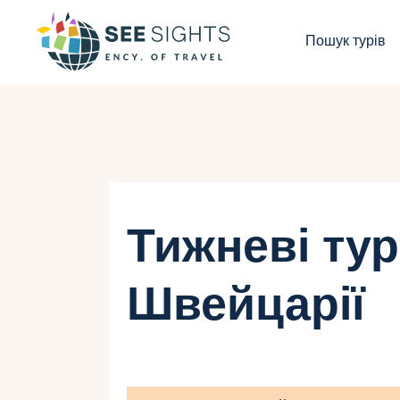
П
Пошук турів
Г
Т
К
І
Тижневі тур
Б
Швейцарії
К