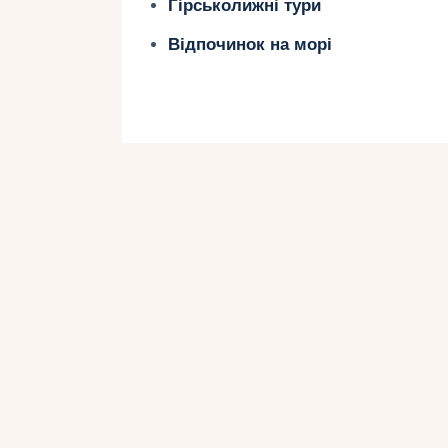
Гірськолижні тури
Відпочинок на морі
Під час катання на лижах у Швейц
унікальними природними багатст
чудовий вид активного відпочинку
різноманітні ландшафти, що оточу
Ви зможете покататися величними
мальовничими долинами і відчути с
Швейцарія славиться своїми знаме
Юнгфрау, які пропонують унікальн
Катаючись на лижах, ви зможете по
міць та велич. Незалежно від вашо
знайдеться підходящий маршрут д
щоб ви могли насолодитися всім її 