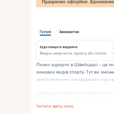
Працюємо офіційно. Бронюємо 
Лижні курорти в Швейцарії – це мі
зимових видів спорту. Тут ви змож
захоплюючими панорамами під час
Швейцарія славиться своєю гостин
відпочинок ідеальним. Крім того, 
Читати весь опис
культуру та традиції цієї дивовижн