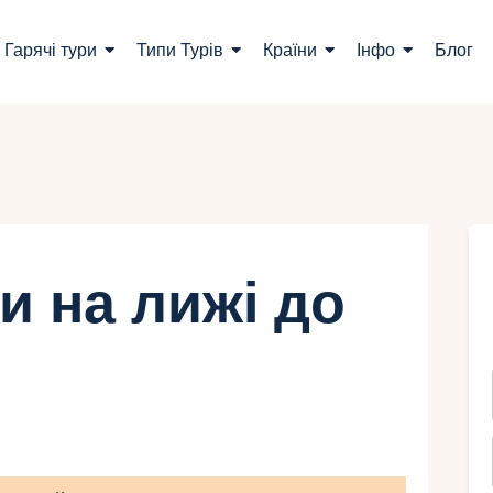
ошук турів
Гарячі тури
Типи Турів
Країни
Інфо
Блог
арячі тури
ипи Турів
раїни
нфо
и на лижі до
лог
онтакти
Укр