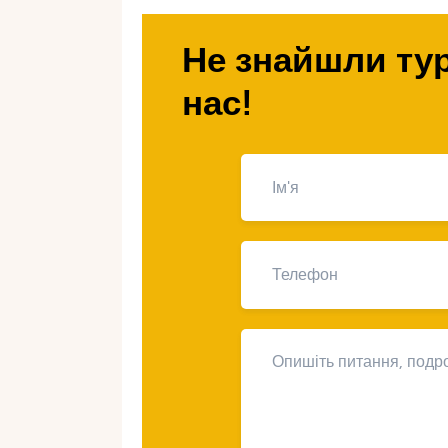
тижневий тур на лижах, Швейцарія 
відвідати.
Не знайшли тур
нас!
Лижні курорти
справджуютьс
Швейцарія – країна, де знаходять
курортів у світі. Тут здійснюються 
Лижні курорти Швейцарії славлять
пропонують різноманітні рівні скла
Багатство природи та панорами, щ
шарм та пишність катанню на лижа