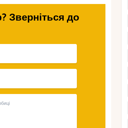
це місце, яке варто обов’язково
? Зверніться до
 Швейцарії, де
я мрії
ся деякі з найпрекрасніших лижних
мрії любителів зимових видів спорту.
ся своїми бездоганними трасами, які
дності всіх рівнів навичок.
о оточують ці курорти, додають особливий
х. Від прекрасних гірських пейзажів до