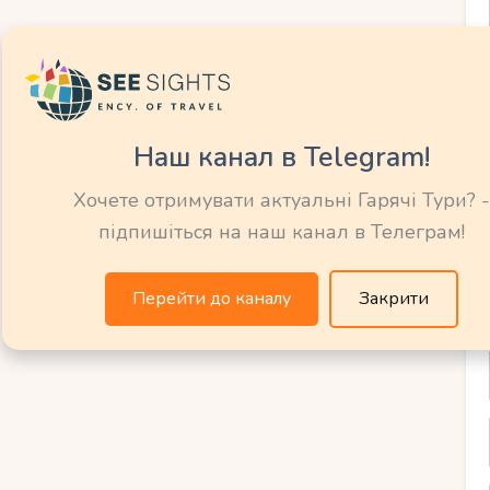
гостинність та
Наш канал в Telegram!
вашого
Хочете отримувати актуальні Гарячі Тури? -
ідпочинку
підпишіться на наш канал в Телеграм!
Перейти до каналу
Закрити
аною гостинністю та пропонує
оїх гостей. Під час вашого ідеального
ися першокласним обслуговуванням у
рокий вибір зручностей, щоб