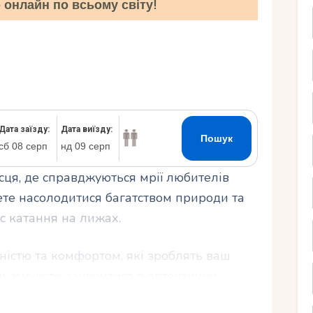
онлайн по всьому світу!
Ру
сця, де справджуються мрії любителів
ете насолодитися багатством природи та
 катання на лижах.
ністю та комфортом, які зроблять ваш
ви зможете зануритися в автентичну
ої країни. Якщо ви плануєте незабутній