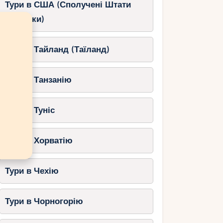
Тури в США (Сполучені Штати
Америки)
Тури в Тайланд (Таїланд)
Тури в Танзанію
Тури в Туніс
Тури в Хорватію
Тури в Чехію
Тури в Чорногорію