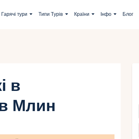
ошук турів
Гарячі тури
Типи Турів
Країни
Інфо
Блог
арячі тури
ипи Турів
раїни
нфо
і в
лог
в Млин
онтакти
Укр