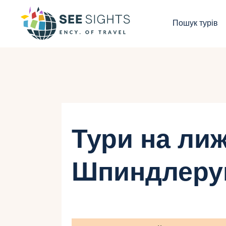
П
Пошук турів
Г
Т
К
І
Тури на лиж
Б
Шпиндлеру
К