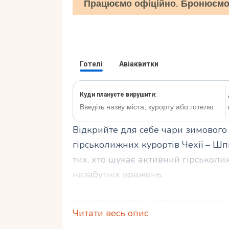
Працюємо офіційно. Бронюємо 
Відкрийте для себе чари зимового
гірськолижних курортів Чехії – Ш
тих, хто шукає активний гірськоли
незабутніх вражень.
Насолоджуйтесь чудовими видами
Читати весь опис
курорту, а також підкоріть найкра