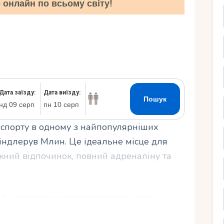
онлайн по всьому світу!
Ру
 спорту в одному з найпопулярніших
піндлерув Млин. Це ідеальне місце для
жний відпочинок, повний адреналіну та
 та навколишньою природою цього
щі лижні маршрути та траси, які пропонує