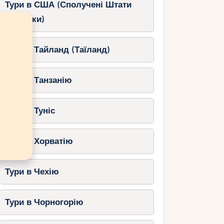
Тури в США (Сполучені Штати
Америки)
Тури в Тайланд (Таїланд)
Тури в Танзанію
Тури в Туніс
Тури в Хорватію
Тури в Чехію
Тури в Чорногорію