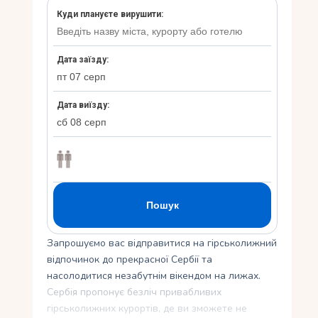
Укр
Ру
Запрошуємо вас відправитися на гірськолижний
відпочинок до прекрасної Сербії та
насолодитися незабутнім вікендом на лижах.
Сербія пропонує безліч привабливих
гірськолижних курортів, де ви зможете не