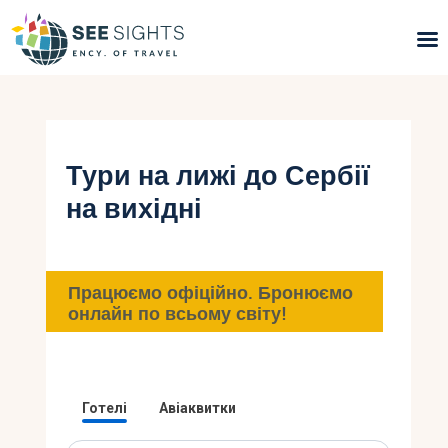
Пошук турів
Гарячі тури
Тури на лижі до Сербії
на вихідні
Типи Турів
Країни
Працюємо офіційно. Бронюємо
Інфо
онлайн по всьому світу!
Блог
Контакти