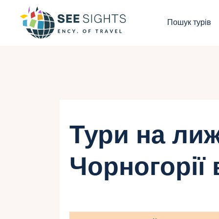
П
Пошук турів
Г
Т
К
І
Тури на лиж
Б
Чорногорії
К