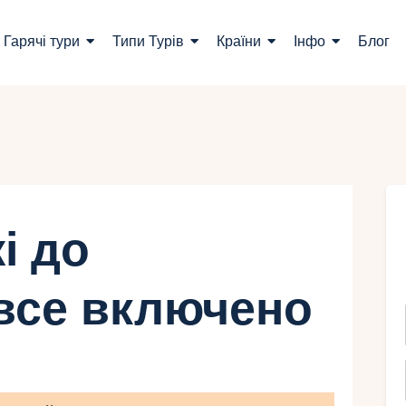
ошук турів
Гарячі тури
Типи Турів
Країни
Інфо
Блог
арячі тури
ипи Турів
раїни
нфо
і до
лог
 все включено
онтакти
Укр