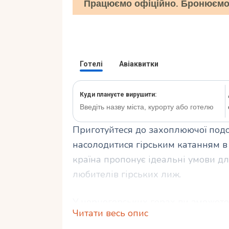
Працюємо офіційно. Бронюємо 
Приготуйтеся до захоплюючої подо
насолодитися гірським катанням в
країна пропонує ідеальні умови дл
любителів гірських лиж.
У чорногорських горах ви зможете 
Читати весь опис
насолодитися унікальним поєднанн