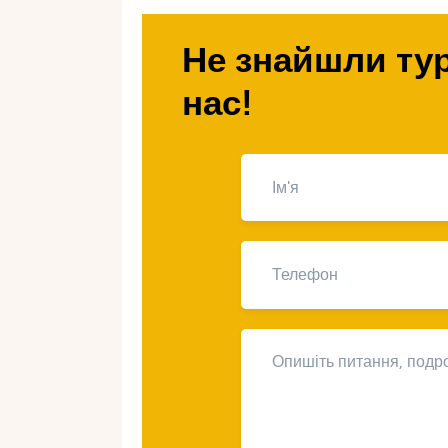
ця чудова країна. Як вибрати ідеа
розповімо вам про все це у нашій ст
Не знайшли тур
нас!
Насолоджуйте
катанням у д
Чорногорії
Пориньте в чарівний світ гірськог
в дивовижній Чорногорії. Ця надз
умови для зимового відпочинку та
Завдяки своєму гористому ландшафт