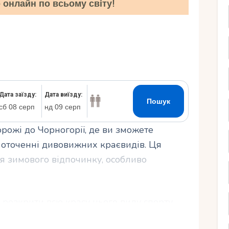
онлайн по всьому світу!
Ру
рожі до Чорногорії, де ви зможете
 оточенні дивовижних краєвидів. Ця
я зимового відпочинку, особливо
розкрити всю красу цього виду спорту,
ям природи та культури, яке пропонує