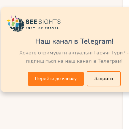
і принади
Наш канал в Telegram!
у Чорногорії
Хочете отримувати актуальні Гарячі Тури? -
підпишіться на наш канал в Телеграм!
ють неперевершені можливості для
всі принади цієї унікальної зимової
Перейти до каналу
Закрити
Тут ви зможете насолодитися чистим
 краєвидами та чудовими умовами для
ь різноманітні траси, що підходять як
чених лижників. Ви зможете випробувати