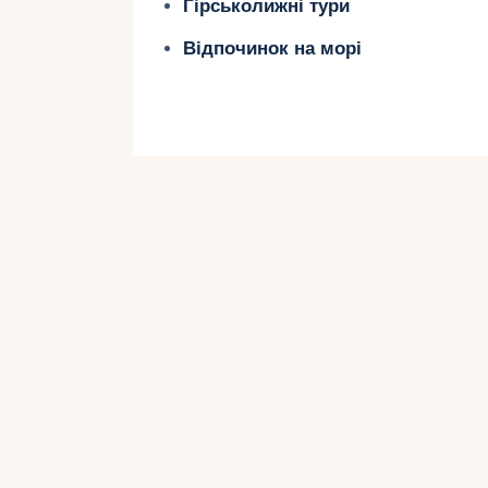
Гірськолижні тури
Відпочинок на морі
Чорногорія пропонує ідеальні умо
любителів гірських лиж. Гори цієї
і траси, які задовольнять навіть 
Завдяки своєму унікальному поєдн
ідеальним місцем для активного в
насолодитися гірським катанням, п
мальовничих краєвидів.
Вам не доведеться турбуватися про 
Чорногорії все включено. Це означ
що включає проживання, харчуванн
вибираючи ідеальний тур на лижі в
розкрити всі принади цього зимов
зимовим відпочинком в цій дивови