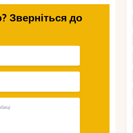
льний тур на лижі у Чорногорії? Ми
атті.
? Зверніться до
сь гірським
ивовижній
о катання і насолодитеся його принадами
вичайно красива країна пропонує ідеальні
 спортивних розваг на лижах.
у та величезній кількості снігу,