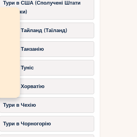
Тури в США (Сполучені Штати
Америки)
Тури в Тайланд (Таїланд)
Тури в Танзанію
Тури в Туніс
Тури в Хорватію
Тури в Чехію
Тури в Чорногорію