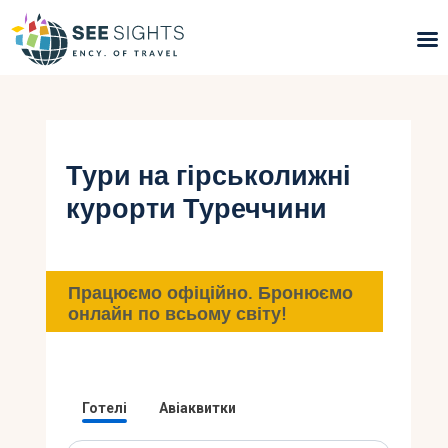
Пошук турів
Гарячі тури
Тури на гірськолижні
курорти Туреччини
Типи Турів
Країни
Працюємо офіційно. Бронюємо
Інфо
онлайн по всьому світу!
Блог
Контакти