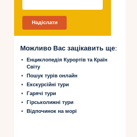
Вам доведеться поринути в захоплюючу
атмосферу гірських вершин, обрамлених
нескінченними лижними трасами. Незалежно
від вашого рівня підготовки, тут ви знайдете
підходящі траси та схили для кожного бажання
та навички.
Можливо Вас зацікавить ще:
Природа Туреччини з її красивими краєвидами
Енциклопедія Курортів та Країн
та гірськими панорамами створює неповторну
Світу
атмосферу, яка вас оточить, коли ви
насолоджуватиметеся своїми спусками. Не
Пошук турів онлайн
забудьте також оцінити комфорт та гостинність
Екскурсійні тури
місцевих курортів, які пропонують різні послуги
Гарячі тури
та зручності для туристів, щоб зробити ваш
Гірськолижні тури
гірськолижний досвід ще більш приємним та
незабутнім.
Відпочинок на морі
Найкращі місця для