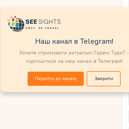
адщина
 курортів Чехії
Наш канал в Telegram!
курортів Чехії є унікальним багатством,
Хочете отримувати актуальні Гарячі Тури? -
іту. Кожен курорт має свою унікальну
підпишіться на наш канал в Телеграм!
 в архітектурі, місцевих традиціях та
Перейти до каналу
Закрити
 Млин і Яншке Лазне, мають довге і багате
ини часу. Тут можна побачити старовинні
 зберігають дух минулих епох.
 робить відвідування цих курортів не
ю, а й зануренням у історичну спадщину