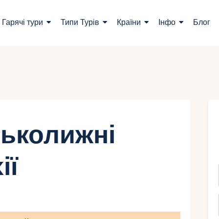
ошук турів
Гарячі тури
Типи Турів
Країни
Інфо
Блог
арячі тури
ипи Турів
раїни
нфо
ськолижні
лог
ії
онтакти
Укр