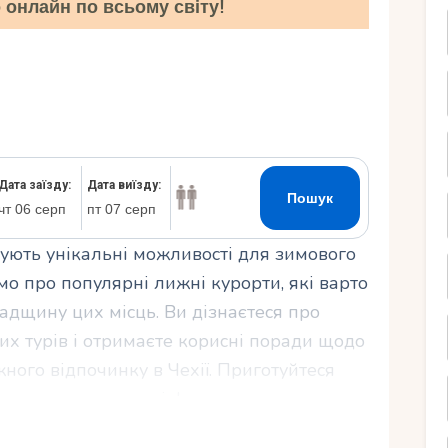
онлайн по всьому світу!
Ру
нують унікальні можливості для зимового
імо про популярні лижні курорти, які варто
падщину цих місць. Ви дізнаєтеся про
их турів і отримаєте корисні поради щодо
жного відпочинку в Чехії. Приготуйтеся
 схилах чеських гір!