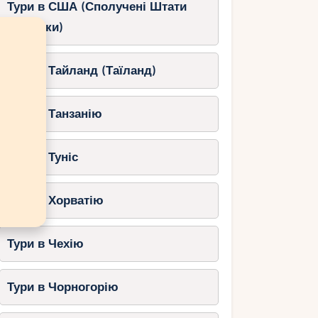
Тури в США (Сполучені Штати
Америки)
Тури в Тайланд (Таїланд)
Тури в Танзанію
Тури в Туніс
Тури в Хорватію
Тури в Чехію
Тури в Чорногорію