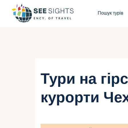
П
Пошук турів
Г
Т
К
І
Тури на гір
Б
курорти Чех
К