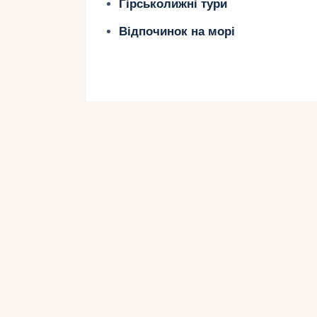
Гірськолижні тури
можливостей для активного провед
Відпочинок на морі
Серед них варто виділити курорти
Курорт Спіндлерув Млин – одне з
гірськолижного відпочинку в Чехії
гірськолижним витягам.
Яхімов відомий своїми широкими т
мальовничими краєвидами на навк
різноманітні траси для всіх рівнів
спорядження. Всі ці курорти є пр
відпочинку в Чехії та забезпечують 
можливості для лижників та сноубо