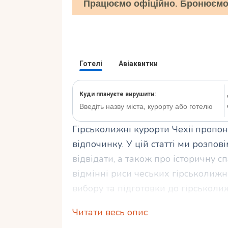
Працюємо офіційно. Бронюємо 
Гірськолижні курорти Чехії пропо
відпочинку. У цій статті ми розпов
відвідати, а також про історичну с
відмінні риси чеських гірськолижн
вибору та підготовки до гірськоли
вирушити у захоплюючу пригоду на
Читати весь опис