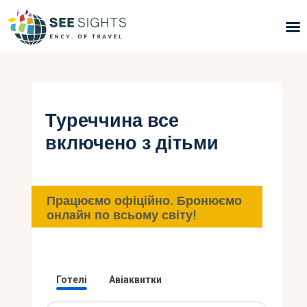
Пошук турів
Гарячі тури
Туреччина все
включено з дітьми
Типи Турів
Країни
Працюємо офіційно. Бронюємо
Інфо
онлайн по всьому світу!
Блог
Контакти