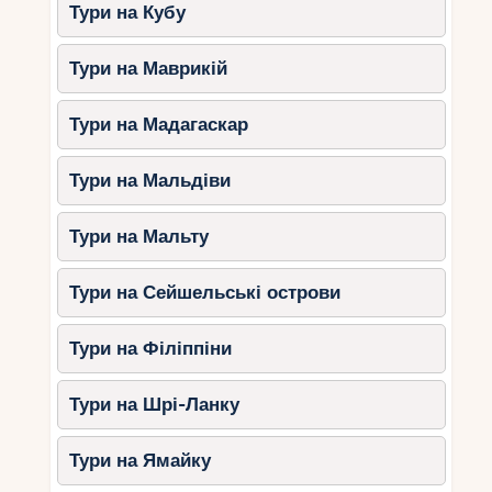
дивовижними пригодами! І не забувайте, що
Тури на Кубу
найголовніше у сімейній відпустці – це час,
проведений разом. Подумайте, які моменти з
Тури на Маврикій
подорожі ви хотіли б запам’ятати особливо
яскраво?
Тури на Мадагаскар
Тури на Мальдіви
Тури на Мальту
Тури на Сейшельські острови
Тури на Філіппіни
Тури на Шрі-Ланку
Тури на Ямайку