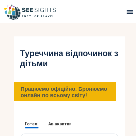
Пошук турів
Гарячі тури
Туреччина відпочинок з
дітьми
Типи Турів
Країни
Працюємо офіційно. Бронюємо
Інфо
онлайн по всьому світу!
Блог
Контакти