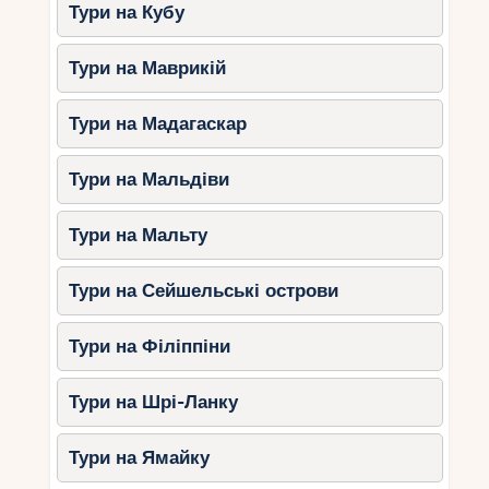
флорою та фауною, що дозволить вашим дітям
Тури на Кубу
познайомитися з різноманітністю природи.
Подорож на Тенеріфе залишить незабутні
Тури на Маврикій
враження та створить чудові спогади для всієї
родини. Тому, якщо ви плануєте відпустку з
Тури на Мадагаскар
дітьми, Тенеріфе – чудовий вибір для вашої
родини. Отже, не гайте часу і вирушайте на цей
чудовий острів повний пригод і можливостей
Тури на Мальдіви
для всіх членів вашої родини.
Тури на Мальту
Тури на Сейшельські острови
Тури на Філіппіни
Тури на Шрі-Ланку
Тури на Ямайку