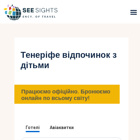
Пошук турів
Гарячі тури
Тенеріфе відпочинок з
дітьми
Типи Турів
Країни
Працюємо офіційно. Бронюємо
Інфо
онлайн по всьому світу!
Блог
Контакти