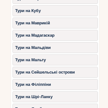
3. Початок сезону
Тури на Кубу
спостереження за китами
Тури на Маврикій
З листопада у районі Баха-Каліфорнії та
Мексиканської затоки можна спостерігати
Тури на Мадагаскар
міграцію сірих китів.
Тури на Мальдіви
Що взяти із собою для
осіннього відпочинку?
Тури на Мальту
Легкий одяг для побережжя та
спекотних регіонів.
Тури на Сейшельські острови
Зручне взуття для екскурсій.
Тури на Філіппіни
Куртка або светр для прохолодних
вечорів в горах.
Тури на Шрі-Ланку
Дощовик для можливих опадів у
вересні та на початку жовтня.