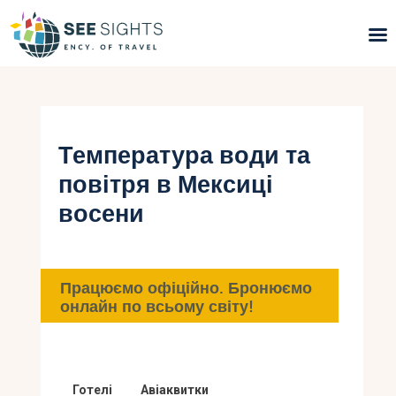
Пошук турів
Гарячі тури
Температура води та
повітря в Мексиці
Типи Турів
восени
Країни
Інфо
Працюємо офіційно. Бронюємо
онлайн по всьому світу!
Блог
Контакти