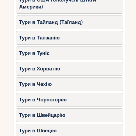
спостереження за китами.
Америки)
Ідеальні види відпочинку: риболовля, нагляд за
Тури в Тайланд (Таїланд)
китами, прогулянки на яхті.
Тури в Танзанію
5. Чьяпас та Оахака
Південні регіони Мексики восени пропонують
Тури в Туніс
приємну температуру та менше опадів.
Тури в Хорватію
Вересень
: 20–30°C, ще можливі
дощі.
Тури в Чехію
Жовтень
: 18–28°C, приємна суха
погода.
Тури в Чорногорію
Листопад
: 15–26°C, чудовий час для
екскурсій.
Тури в Швейцарію
Ідеальні види відпочинку: відвідування руїн,
сінотів, заповідників.
Тури в Швецію