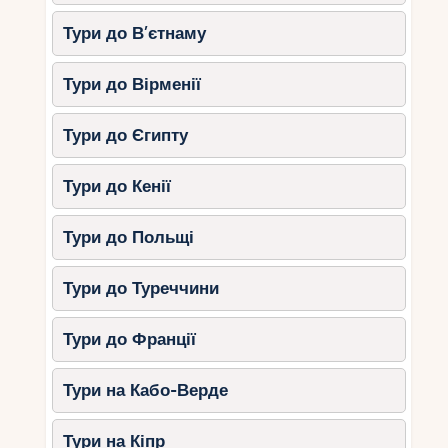
Осінні природні явища та
Тури до В’єтнаму
сезонні особливості
Тури до Вірменії
1. Закінчення сезону дощів
Тури до Єгипту
Жовтень – останній місяць сезону дощів,
особливо у Карибському регіоні. У листопаді
Тури до Кенії
починається більш сухий період.
Тури до Польщі
2. Фестивалі та свята
Тури до Туреччини
День мертвих (1–2 листопада)
–
барвисте свято, що особливо вражає
в Оахаці та Мехіко.
Тури до Франції
Фестиваль морських черепах
(жовтень, Рів’єра-Майя)
–
Тури на Кабо-Верде
можливість побачити, як дитинчата
черепах виходять в океан.
Тури на Кіпр