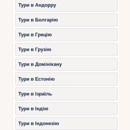
1. Канкун та Рів’єра-Майя
Тури в Андорру
Карибське узбережжя – один із
Тури в Болгарію
найпопулярніших напрямків для відпочинку
восени. Тут тепла вода, м’який клімат та
приємний бриз.
Тури в Грецію
Вересень
: 25–32°C, можливі дощі та
Тури в Грузію
висока вологість.
Жовтень
: 24–30°C, зменшення
Тури в Домінікану
опадів.
Листопад
: 22–29°C, суха комфортна
Тури в Естонію
погода.
Ідеальні види відпочинку: пляжний відпочинок,
Тури в Ізраїль
дайвінг, екскурсії до руїн майя.
Тури в Індію
2. Мехіко та Центральна
Мексика
Тури в Індонезію