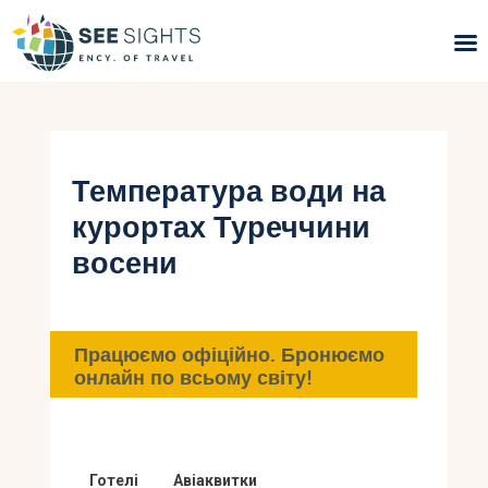
Пошук турів
Гарячі тури
Температура води на
курортах Туреччини
Типи Турів
восени
Країни
Інфо
Працюємо офіційно. Бронюємо
онлайн по всьому світу!
Блог
Контакти