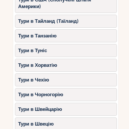
Температура води: +19…+22°C
Америки)
Купатися можна, але вода стає
прохолоднішою.
Тури в Тайланд (Таїланд)
Листопад
Тури в Танзанію
Температура води: +14…+18°C
Тури в Туніс
Купання вже не комфортне.
Висновок:
Для пляжного відпочинку Чорне
Тури в Хорватію
море підходить лише у вересні. У жовтні вода
стає холодною, а листопаді купання вже
Тури в Чехію
малоймовірно.
Тури в Чорногорію
5. Який курорт вибрати для
осіннього відпочинку?
Тури в Швейцарію
Відпочинок у вересні:
Будь-який
Тури в Швецію
курорт Туреччини, включаючи Чорне