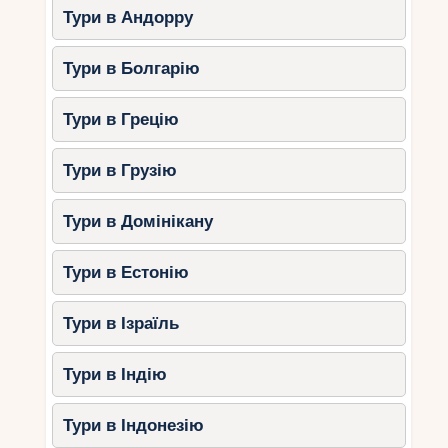
Тури в Андорру
кінця місяця може відчуватися
прохолода.
Тури в Болгарію
Листопад
Тури в Грецію
Температура води: +19…+22°C
Купання можливе, але для любителів
Тури в Грузію
теплого моря може бути
некомфортним.
Тури в Домінікану
Висновок:
Егейське узбережжя підходить для
купання у вересні та жовтні, але у листопаді
Тури в Естонію
вода стає прохолодною.
Тури в Ізраїль
3. Мармурове море: Стамбул,
Бурса, Принцеві острови
Тури в Індію
Мармурове море значно холодніше
Середземного та Егейського, і восени
Тури в Індонезію