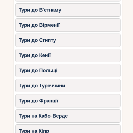
море.
Тури до В’єтнаму
Для відпочинку у жовтні:
Краще
вибирати Середземне та Егейське
узбережжя.
Тури до Вірменії
Для відпочинку в
листопаді:
Анталійське узбережжя
Тури до Єгипту
(Анталія, Аланья, Сіде, Белек)
залишається найтеплішим.
Тури до Кенії
6. Корисні поради для
Тури до Польщі
туристів
Тури до Туреччини
Слідкуйте за погодою:
Вода в морі
холодить повільно, але температура
Тури до Франції
повітря може змінюватися.
Вибирайте південні курорти:
Чим на
Тури на Кабо-Верде
південь, тим довше триває купальний
сезон.
Тури на Кіпр
Зверніть увагу на вітер:
Восени