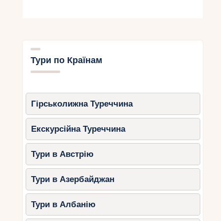
Аланья та Анталія.
2. Егейське узбережжя:
Бодрум, Мармаріс, Фетхіє,
Кушадаси
Тури по Країнам
Егейське море остигає швидше, ніж
Середземне, але восени воно залишається
досить теплим для купання.
Гірськолижна Туреччина
Вересень
Екскурсійна Туреччина
Температура води: +25…+27°C
Ідеальні умови для пляжного
Тури в Австрію
відпочинку.
Тури в Азербайджан
Жовтень
Тури в Албанію
Температура води: +22…+25°C
Вода залишається зручною, але до