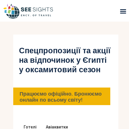
Пошук турів
Гарячі тури
Спецпропозиції та акції
на відпочинок у Єгипті
Типи Турів
у оксамитовий сезон
Країни
Інфо
Працюємо офіційно. Бронюємо
онлайн по всьому світу!
Блог
Контакти