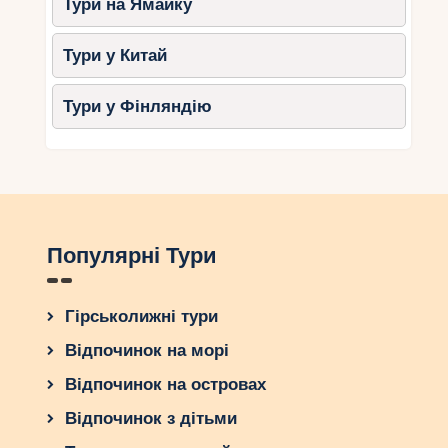
витрат. Незалежно від того, чи виберете
Тури на Ямайку
Хургаду, Шарм-ель-Шейх або Марса-Алам, ви
знайдете безліч можливостей для бюджетного,
Тури у Китай
але комфортного відпочинку. Плануйте поїздку
заздалегідь, стежте за акціями та готуйтеся до
Тури у Фінляндію
незабутньої подорожі до сонячного Єгипту.
Популярні Тури
Гірськолижні тури
Відпочинок на морі
Відпочинок на островах
Відпочинок з дітьми