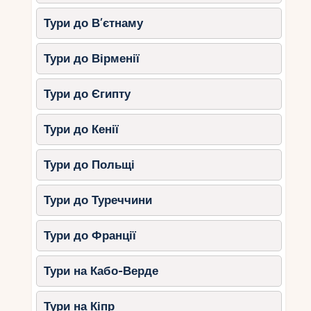
Що пропонують:
Тури до В’єтнаму
Знижки на екскурсії.
Пакети із включеним дайвінгом.
Тури до Вірменії
Безкоштовні апгрейди номерів.
Тури до Єгипту
4.
Ель-Гуна
Тури до Кенії
Ель-Гуна, відома як «Єгипетська Венеція»,
пропонує гарні лагуни та затишні готелі.
Тури до Польщі
Акції:
Знижки на катання на човнах.
Тури до Туреччини
Безкоштовні ночі у готелі.
Тури до Франції
Пакети для пар та молодят.
Поради для туристів
Тури на Кабо-Верде
Порівнюйте
Тури на Кіпр
речення.
Використовуйте агрегатори