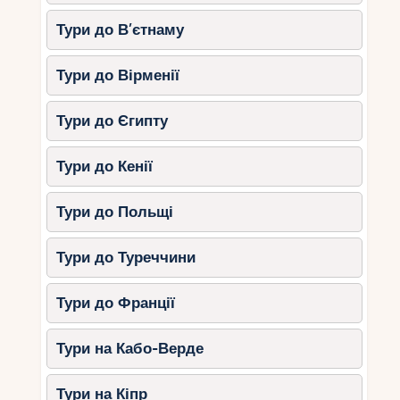
Використовуйте кешбек-сервіси
–
бронюючи через платформи, такі як
Тури до В’єтнаму
Booking.com або Agoda, можна
отримати кешбек та додаткові знижки.
Тури до Вірменії
Осінь – одне з найкращих часів для вигідного
Тури до Єгипту
відпочинку на Мальдівах. Зниження цін,
ексклюзивні спецпропозиції та менший наплив
туристів роблять цю пору року ідеальною для
Тури до Кенії
комфортної, але при цьому бюджетної подорожі.
Використовуйте спецпропозиції, стежте за
Тури до Польщі
акціями та насолоджуйтесь райським
відпочинком без переплат!
Тури до Туреччини
Тури до Франції
Тури на Кабо-Верде
Тури на Кіпр