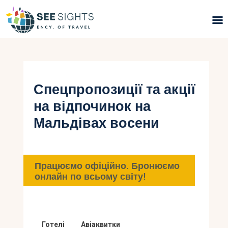
Пошук турів
Гарячі тури
Спецпропозиції та акції
на відпочинок на
Типи Турів
Мальдівах восени
Країни
Інфо
Працюємо офіційно. Бронюємо
онлайн по всьому світу!
Блог
Контакти