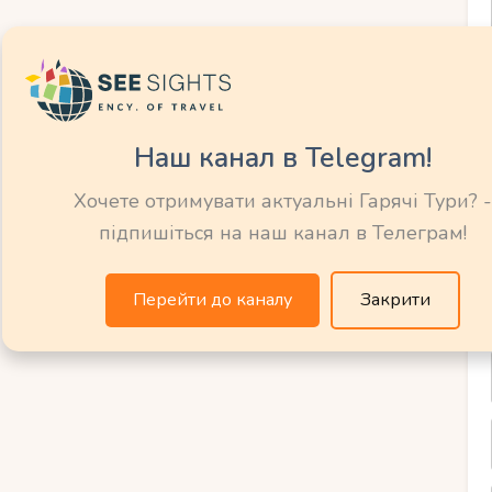
хами, скатами та різнокольоровими рибками.
захоплюючі поїздки, де можна пограти у
вити тунця або барракуд і навіть приготувати
Наш канал в Telegram!
Хочете отримувати актуальні Гарячі Тури? -
бливе задоволення для дітей, які можуть
підпишіться на наш канал в Телеграм!
родному середовищі.
а каяках, сапбордах, водних гірках та бананах.
Перейти до каналу
Закрити
у сімейних курортах проводяться кулінарні
я, вивчення морської екосистеми.
харчування для сімей