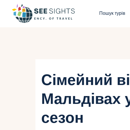
П
Пошук турів
Г
Т
К
І
Сімейний в
Б
Мальдівах 
К
сезон