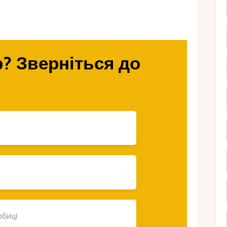
ті ми розповімо, чому Мальдіви – чудовий
оксамитовий сезон, які курорти підходять
ля всієї родини.
? Зверніться до
 – ідеальне місце
ідпочинку?
це м’який клімат, спокійне море та
із дітьми. Основні переваги:
​+28…+31°C
, вночі
+25…+27°C
.
обить купання безпечним і приємним.
тень та листопад – час переходу до сухого