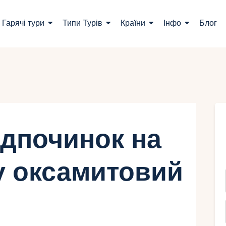
ошук турів
Гарячі тури
Типи Турів
Країни
Інфо
Блог
арячі тури
ипи Турів
раїни
нфо
ідпочинок на
лог
у оксамитовий
онтакти
Укр