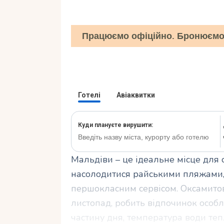
Працюємо офіційно. Бронюємо 
Мальдіви – це ідеальне місце для 
насолодитися райськими пляжами,
першокласним сервісом. Оксамитов
листопад, робить відпочинок особ
частину дня, температура води тепл