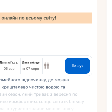
Ру
онлайн по всьому світу!
сімейного відпочинку, де можна
 кришталево чистою водою та
ий сезон, який триває з вересня по
ливо комфортним: сонце світить більшу
а, а туристів значно менше, ніж у