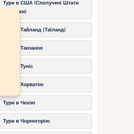
Тури в США (Сполучені Штати
Америки)
Тури в Тайланд (Таїланд)
Тури в Танзанію
Тури в Туніс
Тури в Хорватію
Тури в Чехію
Тури в Чорногорію