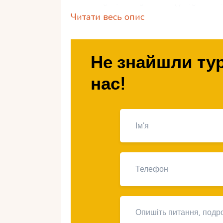
зимовий піковий сезон. У цій стат
Читати весь опис
вибір для сімейного відпочинку в 
для дітей та які розваги доступні д
Не знайшли тур
1. Чому Мальдіви
нас!
для сімейного в
Оксамитовий сезон на Мальдівах – 
комфортні умови для мандрівників 
Комфортна температура
: днем
​
Тепла вода
:
+27 … +29 ° C
, що р
Мінімальна кількість дощів
: жов