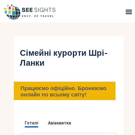
Пошук турів
Гарячі тури
Сімейні курорти Шрі-
Ланки
Типи Турів
Країни
Працюємо офіційно. Бронюємо
Інфо
онлайн по всьому світу!
Блог
Контакти