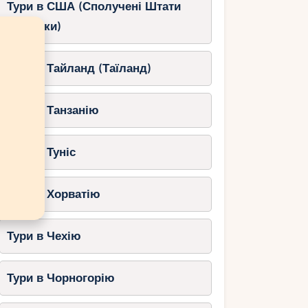
Тури в США (Сполучені Штати
Америки)
Тури в Тайланд (Таїланд)
Тури в Танзанію
Тури в Туніс
Тури в Хорватію
Тури в Чехію
Тури в Чорногорію