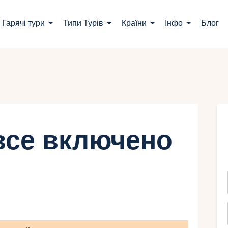
ошук турів
Гарячі тури
Типи Турів
Країни
Інфо
Блог
арячі тури
ипи Турів
раїни
нфо
все включено
лог
онтакти
Укр