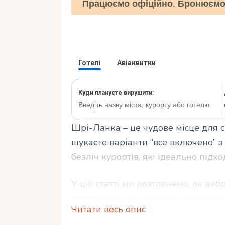
Працюємо офіційно. Бронюємо 
Шрі-Ланка – це чудове місце для 
шукаєте варіанти “все включено” з
безліч курортів, які ідеально підх
У цій статті ми розглянемо, як ви
відпочинку, що включає концепці
Читати весь опис
мандрівників, а також які розваги 