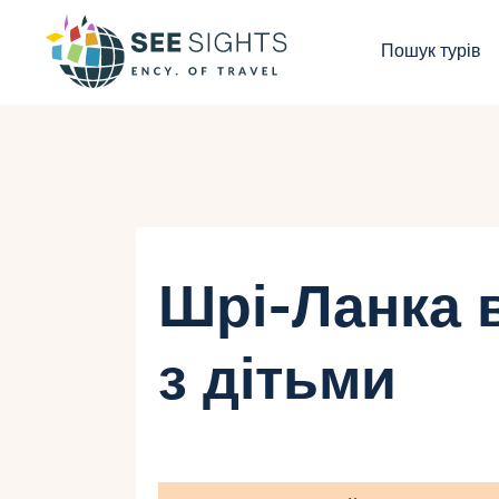
П
Пошук турів
Г
Т
К
І
Шрі-Ланка 
Б
з дітьми
К