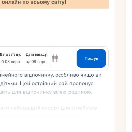
онлайн по всьому світу!
Ру
сімейного відпочинку, особливо якщо ви
 дітьми. Цей острівний рай пропонує
одять для відпочинку всією родиною.
брати найкращий курорт для сімейного
ю «все включено» для маленьких
чекають на вас і ваших дітей на цьому