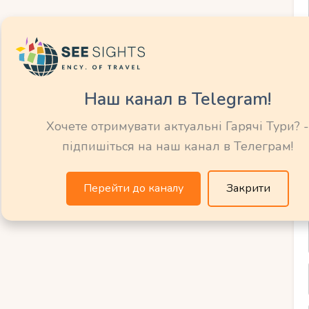
йнів та пляжів з організованими зонами
о грати та купатися під наглядом
 включено» на Шрі-Ланці робить
Наш канал в Telegram!
никами зручним, цікавим і безпечним для
Хочете отримувати актуальні Гарячі Тури? -
підпишіться на наш канал в Телеграм!
екають на вас і
Перейти до каналу
Закрити
на сонячному