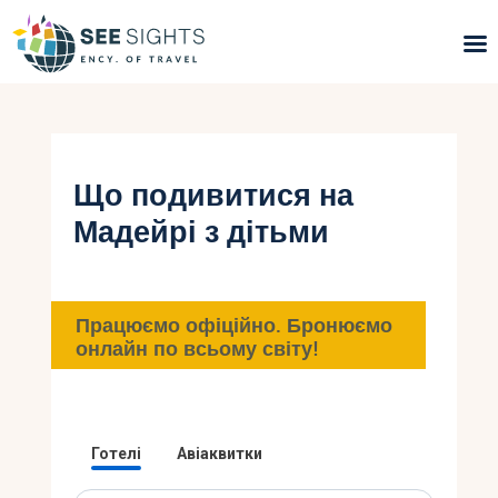
Пошук турів
Гарячі тури
Що подивитися на
Мадейрі з дітьми
Типи Турів
Країни
Працюємо офіційно. Бронюємо
Інфо
онлайн по всьому світу!
Блог
Контакти