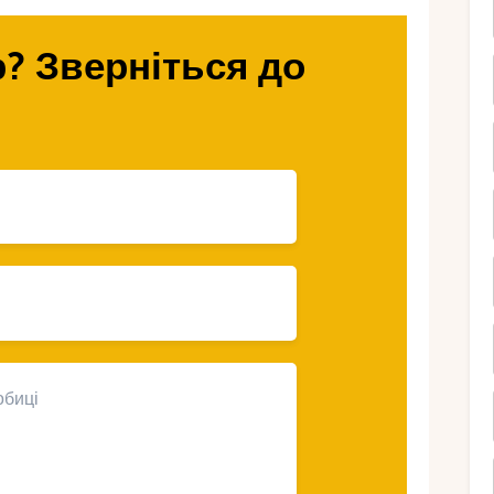
ати Сейшел для
? Зверніться до
ьми?
им із найбезпечніших напрямків для
инності та доброзичливі місцеві жителі.
тні скелі, тропічні ліси – діти будуть у захваті
ура повітря +27℃, а води +26℃ робить
ий рік.
йшелах безліч сімейних курортів з дитячими
 за гігантськими черепахами, сноркелінг,
 відпочинок насиченим та захоплюючим.