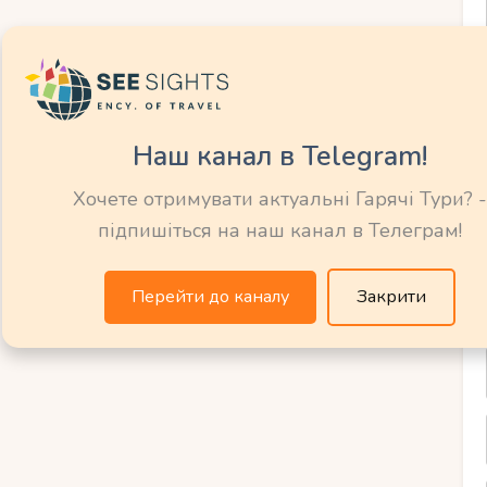
тель з віллами, приватними басейнами та
курорт із сімейною атмосферою.
Наш канал в Telegram!
дного з найкрасивіших у світі.
Хочете отримувати актуальні Гарячі Тури? -
росте рідкісна кокосова пальма Коко-де-Мер.
підпишіться на наш канал в Телеграм!
рогулянки тропічними лісами.
Перейти до каналу
Закрити
й і умиротворення. Він ідеально підходить
 міської метушні.