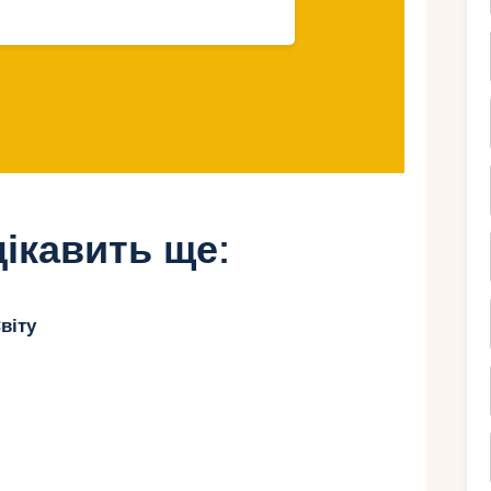
и для сімейного
ікавить ще:
агу, де знаходиться міжнародний аеропорт
віту
курорт з просторими номерами, дитячим