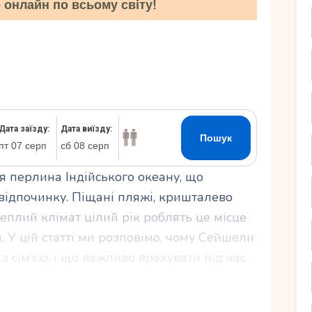
онлайн по всьому світу!
Ру
я перлина Індійського океану, що
 відпочинку. Піщані пляжі, кришталево
теплий клімат цілий рік роблять це місце
 У цій статті ми розповімо, чому Сейшели
з сім’єю, і що важливо врахувати під час