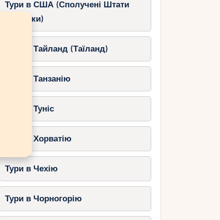
Тури в США (Сполучені Штати
Америки)
Тури в Тайланд (Таїланд)
Тури в Танзанію
Тури в Туніс
Тури в Хорватію
Тури в Чехію
Тури в Чорногорію