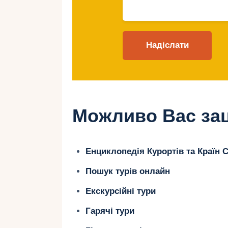
Найкращі остров
відпочинку
Мае
Можливо Вас зац
Мае – це головний острів архіпел
та столиця Вікторія.
Енциклопедія Курортів та Країн С
Пошук турів онлайн
Де зупинитись?
Екскурсійні тури
Constance Ephelia
: сімейний 
Гарячі тури
клубом та басейнами.