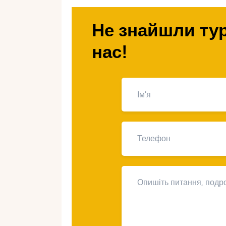
Чому варто обр
Не знайшли тур
відпочинку з діт
нас!
Безпека
. Сейшели вважаються одн
подорожей: тут низький рівень злоч
Природна краса
. Білі пляжі, грані
від такого оточення.
Теплий клімат
. Середня температ
пляжний відпочинок комфортним ціл
Інфраструктура для сімей
. На Се
клубами, басейнами та анімацією.
Розваги для дітей
. Спостереження
поїздки на човнах – все це робить