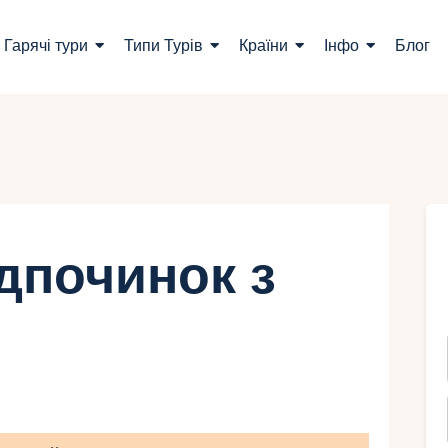
ошук турів
Гарячі тури
Типи Турів
Країни
Інфо
Блог
арячі тури
ипи Турів
раїни
нфо
дпочинок з
лог
онтакти
Укр