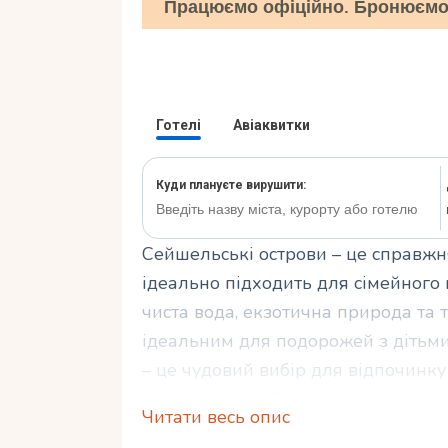
Працюємо офіційно. Бронюємо 
Сейшельські острови – це справжн
ідеально підходить для сімейного
чиста вода, екзотична природа та 
ідеальним для подорожей з дітьми.
– це чудовий вибір для відпочинку 
планування поїздки.
Читати весь опис