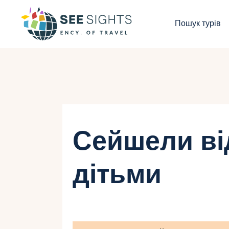
П
Пошук турів
Г
Т
К
І
Сейшели ві
Б
дітьми
К