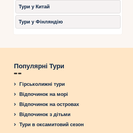
Незалежно від віку та інтересів вашої дитини,
Тури у Китай
ви знайдете тут заняття, які подарують
незабутні враження всій родині. Від тематичних
Тури у Фінляндію
парків до пляжів та освітніх центрів – щодня у
цьому місті буде наповнений радістю та новими
відкриттями.
Популярні Тури
Гірськолижні тури
Відпочинок на морі
Відпочинок на островах
Відпочинок з дітьми
Тури в оксамитовий сезон