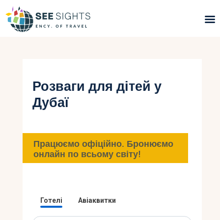
Пошук турів
Гарячі тури
Розваги для дітей у
Дубаї
Типи Турів
Країни
Працюємо офіційно. Бронюємо
Інфо
онлайн по всьому світу!
Блог
Контакти