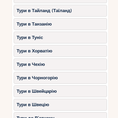
оточеним водою.
Тури в Тайланд (Таїланд)
Dubai Safari Park
Тут можна побачити понад 2500 тварин із
Тури в Танзанію
різних куточків світу. Для сімейних прогулянок
доступні сафарі на автомобілі та зони для
Тури в Туніс
пікніків.
Тури в Хорватію
Al Qudra Lakes
Це місце ідеальне для відпочинку на природі.
Тури в Чехію
Озера, оточені пустелею, стануть чудовим
місцем для пікніка. Тут діти можуть побачити
Тури в Чорногорію
рожеві фламінго та інші птахи.
Тури в Швейцарію
Освітні центри
Тури в Швецію
OliOli