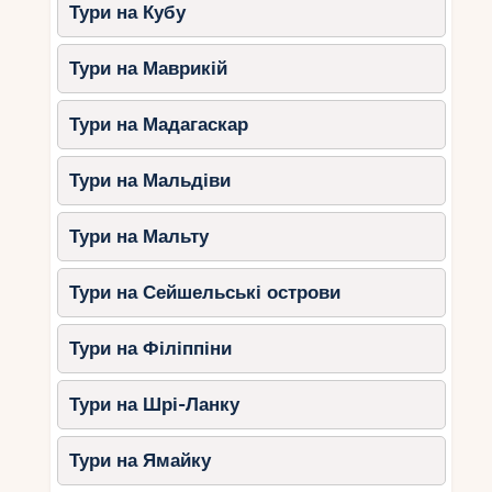
Уроки приготування креольського
Тури на Кубу
каррі та кокосового десерту.
Дегустація свіжих тропічних
Тури на Маврикій
фруктів
– манго, маракуї, гуави.
Виготовлення шоколаду та
Тури на Мадагаскар
морозива
в сімейних готелях.
Тури на Мальдіви
8. Пізнавальні розваги
Тури на Мальту
Ринок Вікторії (Мае)
– знайомство з
екзотичними фруктами та
Тури на Сейшельські острови
морепродуктами.
L’Union Estate (Ла-Діг)
– історична
Тури на Філіппіни
плантація з цікавими експозиціями.
Океанаріуми та міні-зоопарки
–
Тури на Шрі-Ланку
знайомство з морськими
мешканцями.
Тури на Ямайку