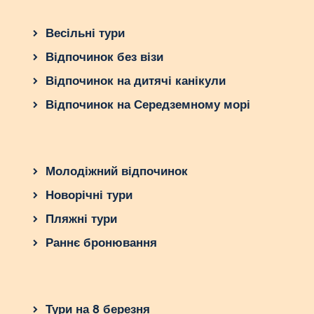
Весільні тури
Висновок
Відпочинок без візи
Сейшели восени – справжній рай для сімейного
Відпочинок на дитячі канікули
відпочинку. Комфортний клімат, безпечні пляжі,
безліч розваг для дітей та унікальна природа
Відпочинок на Середземному морі
роблять ці острови ідеальним місцем для
канікул. Незалежно від того, чи віддаєте
перевагу спокійному пляжному відпочинку або
активним пригодам, Сейшели подарують вашій
Молодіжний відпочинок
родині незабутні враження!
Новорічні тури
Пляжні тури
Раннє бронювання
Тури на 8 березня