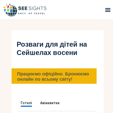
Пошук турів
Гарячі тури
Розваги для дітей на
Сейшелах восени
Типи Турів
Країни
Працюємо офіційно. Бронюємо
Інфо
онлайн по всьому світу!
Блог
Контакти