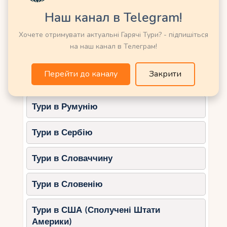
Тури в Німеччину
Наш канал в Telegram!
Найкращі місця для сноркелінгу:
Тури в Нову Зеландію
Хочете отримувати актуальні Гарячі Тури? - підпишіться
Sainte Anne Marine Park (Мае)
–
на наш канал в Телеграм!
морський заповідник з багатим
Тури в Норвегію
підводним життям.
Перейти до каналу
Закрити
St. Pierre Island (Праслін)
– острів з
Тури в ОАЕ (Емірати)
мальовничими рифами та яскравими
тропічними рибами.
Тури в Румунію
Anse Source d’Argent (Ла-Діг)
–
лагуна з безпечним мілководдям.
Тури в Сербію
5. Прогулянки природними
Тури в Словаччину
заповідниками
Сейшели славляться своєю незайманою
Тури в Словенію
природою, і діти будуть у захваті від знайомства
з тропічною флорою та фауною.
Тури в США (Сполучені Штати
Америки)
Рекомендовані маршрути: