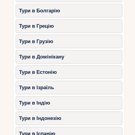
– зустріч із гігантськими
Тури в Болгарію
черепахами
Тури в Грецію
Острів Курйоз – це заповідник, де можна
побачити
гігантських сейшельських черепах
,
що вільно гуляють територією.
Тури в Грузію
Діти можуть
погодувати
Тури в Домінікану
черепах
листям і сфотографуватися
з ними.
Тури в Естонію
Похід через
мангрові ліси
з цікавими
тропічними рослинами.
Тури в Ізраїль
Купання на пляжі і пікнік на відкритому
повітрі.
Тури в Індію
3. Човнові прогулянки та
Тури в Індонезію
морські екскурсії
Осінній сезон ідеально підходить для морських
Тури в Іспанію