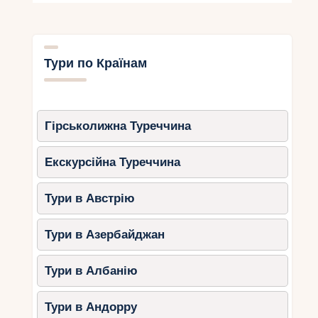
Ще один популярний аквапарк з численними
гірками, лінивою річкою та зоною для малюків.
Особливості
: атракціони для дітей
Тури по Країнам
та дорослих.
Порада
: приїжджайте з ранку, щоб
зайняти найкращі місця.
Гірськолижна Туреччина
Природні зони та острови
Екскурсійна Туреччина
Île Sainte-Marguerite, Канни
Тури в Австрію
Цей острів – чудове місце для сімейних
прогулянок та відпочинку. Тут можна відвідати
Тури в Азербайджан
старовинний форт, музей і насолодитися пішими
маршрутами лісовими стежками.
Тури в Албанію
Розваги
: ​​екскурсії, пікніки, плавання у
кришталево чистій воді.
Тури в Андорру