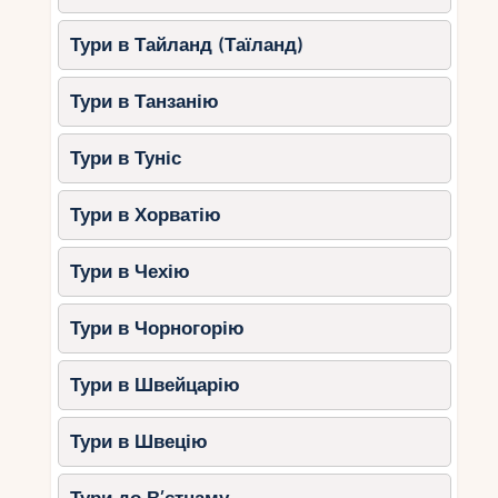
популярні маршрути вздовж набережної Ніцци
Тури в Тайланд (Таїланд)
та Канн.
Порада
: орендуйте велосипеди з
Тури в Танзанію
дитячими сидіннями чи причепами.
Тури в Туніс
Водні види спорту
У містах Лазурного Берега можна знайти школи
Тури в Хорватію
серфінгу, каякінгу та вітрильного спорту, які
пропонують заняття для дітей.
Тури в Чехію
Особливості
: уроки проводять
професійні інструктори.
Тури в Чорногорію
Порада
: заздалегідь уточнюйте
розклад та бронюйте місця.
Тури в Швейцарію
Пляжі для дітей
Тури в Швецію
На Лазурному Березі безліч пляжів з м’яким