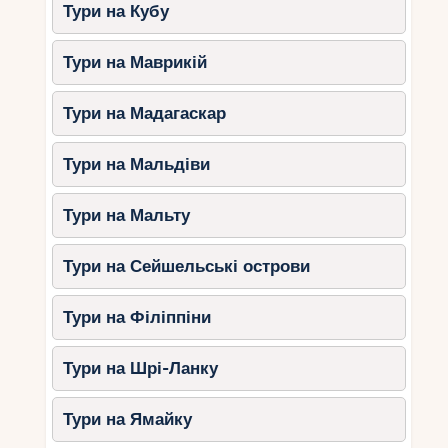
Тури на Кубу
Лазурний Берег Франції пропонує величезну
різноманітність розваг для дітей. Від тематичних
парків та музеїв до природних заповідників та
Тури на Маврикій
пляжів тут кожен знайде щось до душі.
Плануйте свій відпочинок заздалегідь, щоб
Тури на Мадагаскар
встигнути насолодитися всіма можливостями
цього чудового регіону. Ваші діти запам’ятають
Тури на Мальдіви
ці канікули надовго!
Тури на Мальту
Тури на Сейшельські острови
Тури на Філіппіни
Тури на Шрі-Ланку
Тури на Ямайку