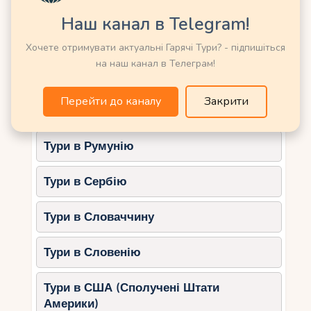
Тури в Німеччину
Порада
: перегляньте розклад годівлі
Наш канал в Telegram!
риб, це захоплююче видовище.
Тури в Нову Зеландію
Хочете отримувати актуальні Гарячі Тури? - підпишіться
Музей Марка Шагала, Ніцца
на наш канал в Телеграм!
Тури в Норвегію
Для сімей з старшими дітьми цей музей
Перейти до каналу
Закрити
пропонує спеціальні інтерактивні екскурсії, які
Тури в ОАЕ (Емірати)
роблять мистецтво захоплюючим і доступним.
Особливості
: майстер-класи для
Тури в Румунію
дітей.
Тури в Сербію
Порада
: уточніть розклад занять
перед відвідуванням.
Тури в Словаччину
Активні види відпочинку
Тури в Словенію
Велосипедні прогулянки
Тури в США (Сполучені Штати
На Лазурному Березі є безліч велосипедних
Америки)
доріжок, які підійдуть для всієї родини. Особливо