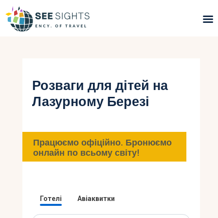
Пошук турів
Гарячі тури
Розваги для дітей на
Лазурному Березі
Типи Турів
Країни
Працюємо офіційно. Бронюємо
Інфо
онлайн по всьому світу!
Блог
Контакти