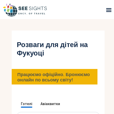
Пошук турів
Гарячі тури
Розваги для дітей на
Фукуоці
Типи Турів
Країни
Працюємо офіційно. Бронюємо
Інфо
онлайн по всьому світу!
Блог
Контакти