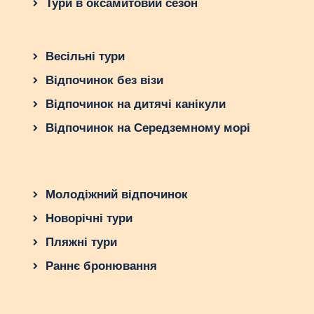
Тури в оксамитовий сезон
від того, чи виберете пляжі Канкуна, природні
краси Рів’єра-Майя, ексклюзивні курорти Лос-
Кабос або атмосферу Пуерто-Вальярта, на вас
Весільні тури
чекає незабутній відпочинок. Насолоджуйтесь
теплим сонцем, елітними готелями та
Відпочинок без візи
першокласним сервісом – Мексика чекає на вас
Відпочинок на дитячі канікули
цієї осені!
Відпочинок на Середземному морі
Молодіжний відпочинок
Новорічні тури
Пляжні тури
Раннє бронювання