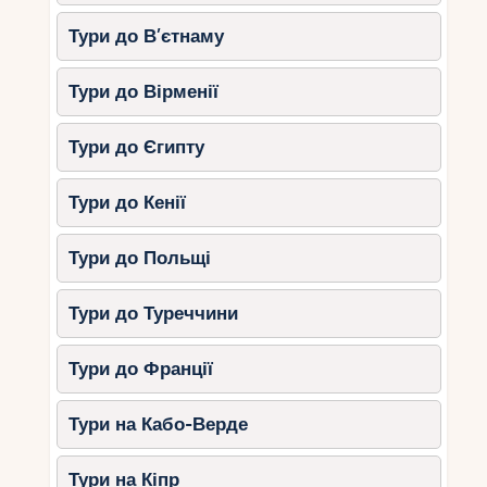
Пуерто-Вальярта.
Тури до В’єтнаму
Розваги:
Екскурсії колоніальними вуличками
Тури до Вірменії
міста.
Приватні гастрономічні тури
Тури до Єгипту
найкращими ресторанами регіону.
Катання на конях узбережжя.
Тури до Кенії
Ексклюзивні розваги для
Тури до Польщі
розкішного відпочинку
Тури до Туреччини
1. Приватні яхт-тури
Тури до Франції
У багатьох курортних зонах можна орендувати
яхту і насолодитися ексклюзивною прогулянкою
Карибським морем або Тихим океаном.
Тури на Кабо-Верде
2. Гастрономічні тури та вечері
Тури на Кіпр