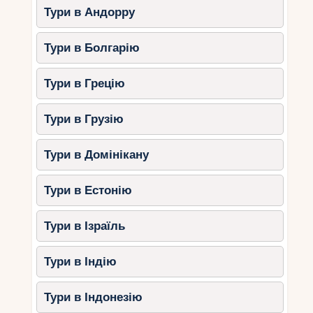
Приватні яхт-тури до острова Ісла-
Тури в Андорру
Мухерес.
Вечеря у ресторанах високої кухні з
Тури в Болгарію
видом на океан.
Дайвінг у підводному музеї MUSA.
Тури в Грецію
2. Рів’єра-Майя – поєднання
Тури в Грузію
природи та розкоші
Рів’єра-Майя відома своїми білими пляжами,
Тури в Домінікану
сенотами та преміальними курортами.
Тури в Естонію
Найкращі готелі:
Banyan Tree Mayakoba
– вілли з
Тури в Ізраїль
власними басейнами та
персональним обслуговуванням.
Тури в Індію
Rosewood Mayakoba
– унікальний
готель, розташований серед лагун та
Тури в Індонезію
тропічних лісів.