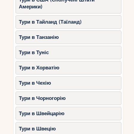
Америки)
4. Пуерто-Вальярта –
мексиканська культура та
Тури в Тайланд (Таїланд)
преміальний сервіс
Тури в Танзанію
Це місто поєднує колоніальну архітектуру та
сучасні готелі преміум-класу.
Тури в Туніс
Де зупинитись?
Тури в Хорватію
Garza Blanca Preserve Resort &
Spa
– готель з панорамними
краєвидами та найкращими
Тури в Чехію
ресторанами регіону.
Casa Velas
– бутік-готель, що
Тури в Чорногорію
пропонує послуги для вимогливих
гостей.
Тури в Швейцарію
The St. Regis Punta Mita Resort
–
ексклюзивний курорт за 45 хвилин від
Тури в Швецію