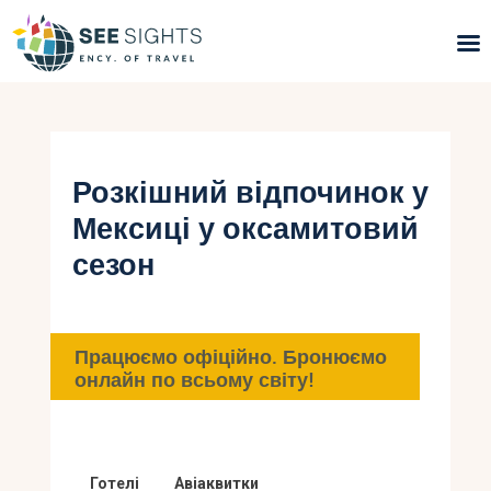
Пошук турів
Гарячі тури
Розкішний відпочинок у
Мексиці у оксамитовий
Типи Турів
сезон
Країни
Інфо
Працюємо офіційно. Бронюємо
онлайн по всьому світу!
Блог
Контакти