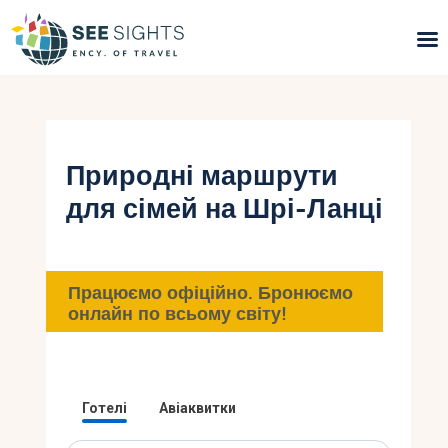
Пошук турів
Гарячі тури
Природні маршрути
для сімей на Шрі-Ланці
Типи Турів
Країни
Працюємо офіційно. Бронюємо
Інфо
онлайн по всьому світу!
Блог
Контакти