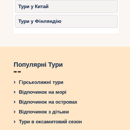
залежить від ваших уподобань. Відкрийте для
Тури у Китай
себе чудеса природи Шрі-Ланки разом із
вашою родиною!
Тури у Фінляндію
Популярні Тури
Гірськолижні тури
Відпочинок на морі
Відпочинок на островах
Відпочинок з дітьми
Тури в оксамитовий сезон