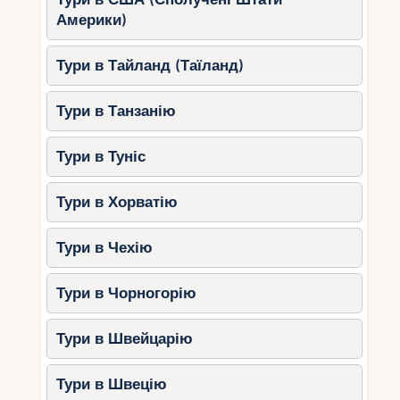
Просторі вілли із приватними
Америки)
басейнами;
Гастрономічні вишукування з
Тури в Тайланд (Таїланд)
персоналізованим меню;
СПА-процедури з натуральними
Тури в Танзанію
оліями та екстрактами;
Йога та оздоровчі програми.
Тури в Туніс
Це місце ідеальне для тих, хто цінує комфорт та
Тури в Хорватію
персоналізований сервіс.
Чим зайнятися на пляжних
Тури в Чехію
курортах Сейшел у
оксамитовий сезон?
Тури в Чорногорію
Оксамитовий сезон – найкращий час для
Тури в Швейцарію
насолоди всіма видами пляжного відпочинку:
Купання та сноркелінг
: завдяки
Тури в Швецію