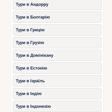
Тури в Андорру
СПА-комплекс світового рівня;
Приватні вілли з інфініті-басейнами;
Тури в Болгарію
Водні розваги: ​​сноркелінг, каякінг,
дайвінг;
Тури в Грецію
Гастрономічні ресторани з авторською
кухнею.
Тури в Грузію
Raffles Seychelles – це ідеальне місце для тих,
Тури в Домінікану
хто хоче насолодитися тишею та природною
красою островів.
Тури в Естонію
4. North Island Lodge
(Північний острів)
Тури в Ізраїль
North Island – це приватний острів, відомий
Тури в Індію
своїми відокремленими пляжами та розкішними
віллами. Цей ексклюзивний курорт пропонує:
Тури в Індонезію
Просторі резиденції із персональними