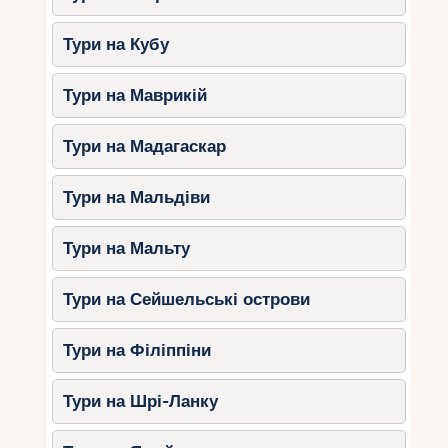
Бронюйте заздалегідь
–
оксамитовий сезон приваблює
Тури на Кубу
любителів комфортного відпочинку,
тому номери в популярних готелях
Тури на Маврикій
можуть бути зайняті.
Використовуйте сонцезахисні
Тури на Мадагаскар
засоби
– незважаючи на м’який
клімат, сонце тут активне.
Тури на Мальдіви
Вибирайте зручне взуття
– для
екскурсій та прогулянок природними
Тури на Мальту
стежками краще взяти кросівки.
Плануйте екскурсії заздалегідь
–
Тури на Сейшельські острови
багато островів та заповідників
потребують попереднього
Тури на Філіппіни
бронювання.
Вивчіть особливості припливів та
Тури на Шрі-Ланку
відливів
– на деяких пляжах рівень
води може значно змінюватись.