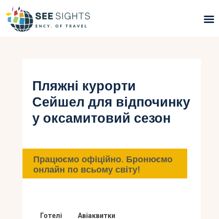
Пошук турів
Гарячі тури
Пляжні курорти
Сейшел для відпочинку
Типи Турів
у оксамитовий сезон
Країни
Інфо
Працюємо офіційно. Бронюємо
онлайн по всьому світу!
Блог
Контакти