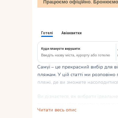
Працюємо офіційно. Бронюємо 
Самуї – це прекрасний вибір для в
пляжам. У цій статті ми розповімо
пляжі, де ви зможете насолодитис
Ви дізнаєтеся, як вибрати ідеальне
також отримайте поради з розваг
Читати весь опис
цього райського острова. Приготуй