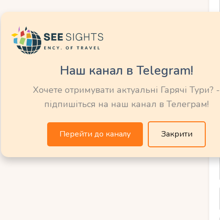
хувати при
 для відпочинку
ї?
Наш канал в Telegram!
Хочете отримувати актуальні Гарячі Тури? -
з дітьми Самуї є кілька важливих
підпишіться на наш канал в Телеграм!
перше, безпека. Перевагу слід віддавати
м входом у воду, де немає різких
Перейти до каналу
Закрити
течій.
я малюків, які лише починають освоювати
руктури. Бажано вибирати пляжі, де є
 туалети, душові та зони для відпочинку.