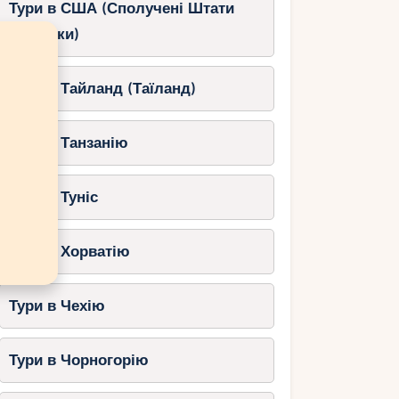
Тури в США (Сполучені Штати
Америки)
Тури в Тайланд (Таїланд)
Тури в Танзанію
Тури в Туніс
Тури в Хорватію
Тури в Чехію
Тури в Чорногорію