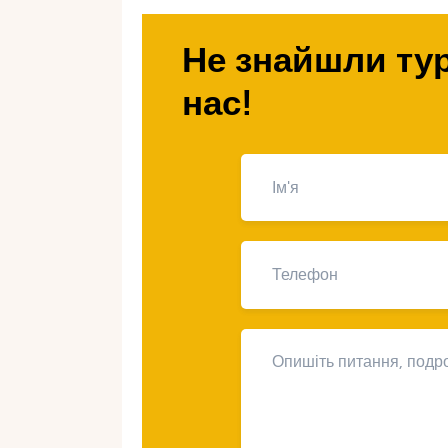
відкрити секрети вдалого сімейно
Самуї!
Не знайшли тур
нас!
Які пляжі Са
безпечний ві
сім’ї?
Самуї – це ідеальне місце для сіме
що пропонують безпечне середовищ
Чавенг. пляж на Самуї – Бофут.
Тут немає сильних течій чи небез