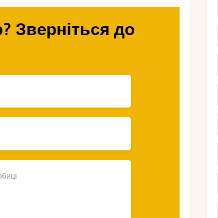
го відпочинку на найкращих пляжах
? Зверніться до
муї пропонують
дпочинок для
йного відпочинку, завдяки безлічі пляжів,
е для дітей. Один з таких пляжів –
печних коралових рифів, тож діти можуть