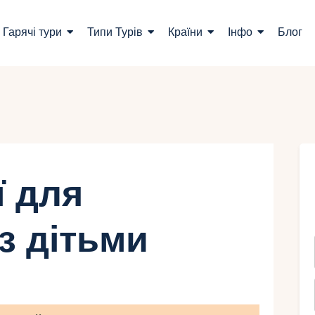
ошук турів
Гарячі тури
Типи Турів
Країни
Інфо
Блог
арячі тури
ипи Турів
раїни
нфо
ї для
лог
з дітьми
онтакти
Укр