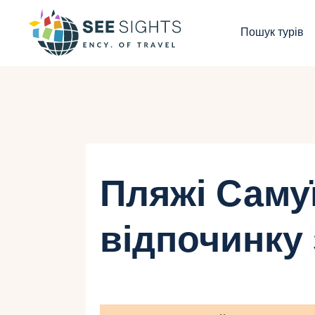
П
Пошук турів
Г
Т
К
І
Пляжі Саму
Б
відпочинку 
К