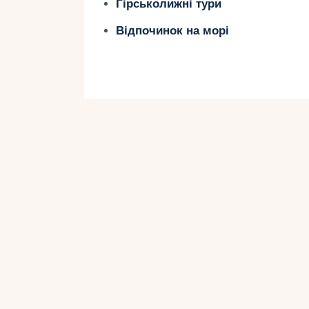
Гірськолижні тури
декількох пляжах острова. Один з 
Відпочинок на морі
на півночі Самуї.
Тут є мілководні ділянки, ідеальні
ресторанів та кафе з дитячими ме
відомий своїми бунгало та рибними
насолодитися грою в піску та купа
Також варто звернути увагу на Лам
з неглибокими водами. Крім того, б
спеціальні дитячі басейни та клуб
ще більш комфортним. У цих зонах
їхнім дітям буде безпечно та цікаво