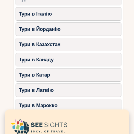
4. Yas Beach
Тури в Італію
Розташований на острові Яс, цей пляж чудово
підходить для активного сімейного відпочинку.
Тури в Йорданію
Особливості:
Тури в Казахстан
Піщаний пляж із комфортними
зонами для відпочинку.
Тури в Канаду
Водні види спорту, такі як каякінг,
паддлбордінг та катання на банані.
Тури в Катар
Дитячі зони з іграми та
атракціонами.
Тури в Латвію
Інфраструктура:
Прокат шезлонгів та парасольок.
Тури в Марокко
Ресторани та бари з дитячим
меню.
Тури в Мексику
Душові, роздягальні та туалети.