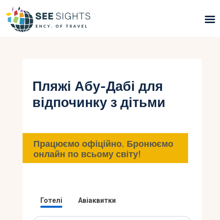
Пошук турів
Гарячі тури
Пляжі Абу-Дабі для
відпочинку з дітьми
Типи Турів
Країни
Працюємо офіційно. Бронюємо
Інфо
онлайн по всьому світу!
Блог
Контакти