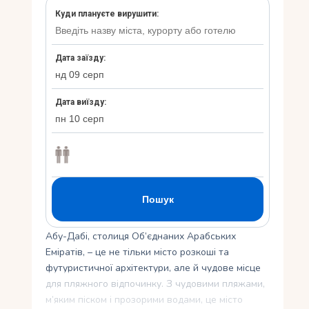
Укр
Ру
Абу-Дабі, столиця Об’єднаних Арабських
Еміратів, – це не тільки місто розкоші та
футуристичної архітектури, але й чудове місце
для пляжного відпочинку. З чудовими пляжами,
м’яким піском і прозорими водами, це місто