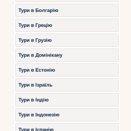
Al Bateen Beach – це затишне місце, яке
Тури в Болгарію
ідеально підходить для спокійного сімейного
відпочинку.
Тури в Грецію
Особливості:
Тури в Грузію
Зони з мілководдям для безпечного
купання дітей.
Тури в Домінікану
Чудовий вид на міст Аль-Мафрак.
Тиха та розслаблююча атмосфера.
Тури в Естонію
Інфраструктура:
Безкоштовний доступ до пляжу.
Тури в Ізраїль
Душові та туалети.
Тури в Індію
Місця для пікніка та барбекю.
Порада:
Беріть із собою килимки та
Тури в Індонезію
пледи для пікніка, щоб насолодитися
обідом на пляжі.
Тури в Іспанію