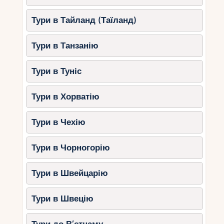
Рятувальні посади для безпеки
Тури в Тайланд (Таїланд)
купання.
Кафе, що пропонують закуски та
Тури в Танзанію
напої.
Просторі паркувальні зони.
Тури в Туніс
Порада:
Привозіть велосипеди, щоб
покататися набережною.
Тури в Хорватію
6. Al Raha Beach
Тури в Чехію
Цей пляж відрізняється атмосферою і підходить
Тури в Чорногорію
для тих, хто шукає спокійний відпочинок з
дітьми.
Тури в Швейцарію
Особливості:
Спокійне море та чистий пісок.
Тури в Швецію
Малолюдність навіть у високий