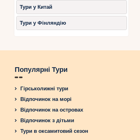
яскравою та незабутньою подією!
Тури у Китай
Тури у Фінляндію
Популярні Тури
Гірськолижні тури
Відпочинок на морі
Відпочинок на островах
Відпочинок з дітьми
Тури в оксамитовий сезон