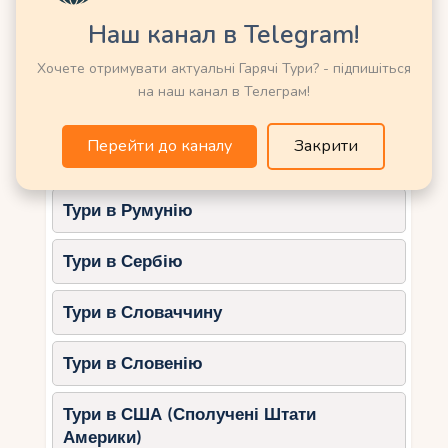
Тури в Німеччину
Порада:
Забронюйте місце
Наш канал в Telegram!
заздалегідь у високий сезон, оскільки
Тури в Нову Зеландію
пляж користується популярністю.
Хочете отримувати актуальні Гарячі Тури? - підпишіться
на наш канал в Телеграм!
5. Hudayriyat Beach
Тури в Норвегію
Перейти до каналу
Закрити
Hudayriyat Beach – це новий пляж із сучасними
Тури в ОАЕ (Емірати)
зручностями та безліччю розваг для всієї
родини.
Тури в Румунію
Особливості:
Тури в Сербію
Спеціальні зони для дітей з
мілководдям та ігровими
майданчиками.
Тури в Словаччину
Можливості для активного
Тури в Словенію
відпочинку, такі як велодоріжки та
майданчики для пікніка.
Тури в США (Сполучені Штати
Захоплюючі краєвиди на місто.
Америки)
Інфраструктура: