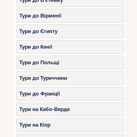
Тури до В’єтнаму
найкращим для прогулянок островом.
Незалежно від того, чи хочете ви відправитися
Тури до Вірменії
в гори, пройтися уздовж морського берега або
дослідити лісові стежки, Кіпр пропонує
Тури до Єгипту
нескінченні можливості для активного
відпочинку. Готуйте рюкзак, одягайте зручне
взуття – і вперед, назустріч пригод!
Тури до Кенії
Тури до Польщі
Тури до Туреччини
Тури до Франції
Тури на Кабо-Верде
Тури на Кіпр