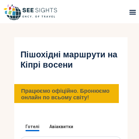
Пошук турів
Гарячі тури
Пішохідні маршрути на
Кіпрі восени
Типи Турів
Країни
Працюємо офіційно. Бронюємо
Інфо
онлайн по всьому світу!
Блог
Контакти