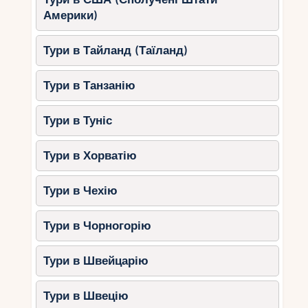
Америки)
Ця легка стежка проходить історичним парком,
де можна побачити руїни перших голландських
Тури в Тайланд (Таїланд)
поселень на острові.
Тривалість:
1-2 години.
Що чекає на туристів?
Тури в Танзанію
Історичні пам’ятки.
Тури в Туніс
Спокійні прогулянки вздовж берега.
Чудове місце для сімейного
Тури в Хорватію
відпочинку.
Тури в Чехію
Корисні поради для
піших прогулянок на
Тури в Чорногорію
Маврикії
Тури в Швейцарію
Використовуйте зручне взуття
–
деякі маршрути можуть бути
Тури в Швецію
кам’янистими та слизькими.