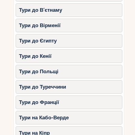
Запасіться водою та снеками
– на
Тури до В’єтнаму
довгих маршрутах магазинів немає.
Надягніть сонцезахисний крем і
Тури до Вірменії
головний убір
– сонце може бути
дуже активним.
Тури до Єгипту
Беріть із собою репелент від
комах
– у лісах багато комарів.
Тури до Кенії
Перевіряйте прогноз погоди
–
восени на острові трапляються
Тури до Польщі
короткочасні дощі.
Тури до Туреччини
Де зупинитися поряд із
пішими маршрутами?
Тури до Франції
LUX
Le Morne
*
Тури на Кабо-Верде
Розкішний готель біля підніжжя Ле-
Тури на Кіпр
Морн-Брабан.