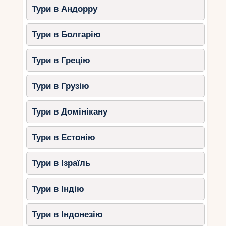
підходить для сімейних прогулянок.
Тури в Андорру
Що тут є:
Тури в Болгарію
Прогулянкові стежки джунглями.
Вольєри з гігантськими черепахами.
Тури в Грецію
Унікальна колекція крокодилів.
Тури в Грузію
3. Стежка Левова гора (Lion
Тури в Домінікану
Mountain Trail)
Левова гора – один із найзнакових піків
Тури в Естонію
Маврикія. Маршрут починається біля підніжжя
гори і веде на вершину, звідки відкривається
Тури в Ізраїль
чудовий краєвид на південно-східне узбережжя.
Складність:
середня.
Тривалість:
2-3
Тури в Індію
години.
Головні моменти:
Тури в Індонезію
Сходження по скелястих стежках.