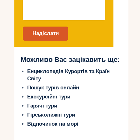
можливість відчути себе
першовідкривачем диких куточків
острова.
Найкращі національні
парки та стежки для
піших прогулянок
Можливо Вас зацікавить ще:
Енциклопедія Курортів та Країн
1. Національний парк Блек-
Світу
Рівер-Горжес
Пошук турів онлайн
Цей парк – справжній рай для шанувальників
Екскурсійні тури
природи. Тут знаходиться один із найбільших
Гарячі тури
заповідників острова з густими лісами,
Гірськолижні тури
глибокими ущелинами та мальовничими
водоспадами.
Відпочинок на морі
Найкращі маршрути: