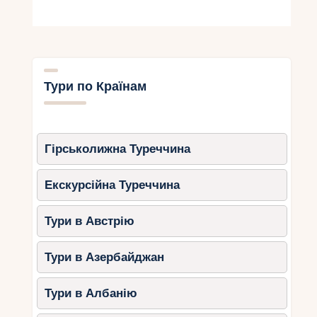
Macchabée Trail
(3-4 години) –
мальовничий маршрут із
панорамними видами.
Cascade 500 pieds
(2-3 години) –
веде до чудового водоспаду.
Тури по Країнам
Piton de la Petite Rivière Noire
(4-5
годин) – підйом на найвищу точку
острова (828 м).
Гірськолижна Туреччина
Що можна побачити?
Екскурсійна Туреччина
Рідкісні види птахів, такі як
маврикійський рожевий голуб.
Тури в Австрію
Дикі мавпи та летючі лисиці.
Захоплюючі види на тропічні ліси.
Тури в Азербайджан
2. Заповідник Ла-Ваніль
Тури в Албанію
Цей природний парк на півдні острова ідеально