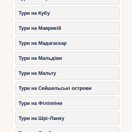
Відмінний вибір для тих, хто хоче
Тури на Кубу
поєднати активний відпочинок із
пляжним релаксом.
Тури на Маврикій
La Vieille Cheminee
Тури на Мадагаскар
Затишні еко-будиночки у горах.
Ідеально для відокремленого
Тури на Мальдіви
відпочинку та прогулянок дикою
природою.
Тури на Мальту
Lakaz Chamarel Exclusive
Тури на Сейшельські острови
Lodge
Тури на Філіппіни
Близько Блек-Рівер-Горжес.
Панорамні види та атмосфера
Тури на Шрі-Ланку
усамітнення.
Маврикій – це не тільки пляжі та океан, а й