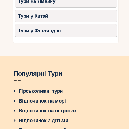
Тури на Ямайку
чудові природні маршрути. Якщо ви хочете
побачити острів з іншого боку, вирушайте в
Тури у Китай
піший похід його національними парками.
Незалежно від рівня підготовки тут знайдеться
Тури у Фінляндію
стежка для кожного – від легких прогулянок до
складних сходжень. Відкрийте для себе дику
природу Маврикія та відчуйте його унікальну
атмосферу!
Популярні Тури
Гірськолижні тури
Відпочинок на морі
Відпочинок на островах
Відпочинок з дітьми