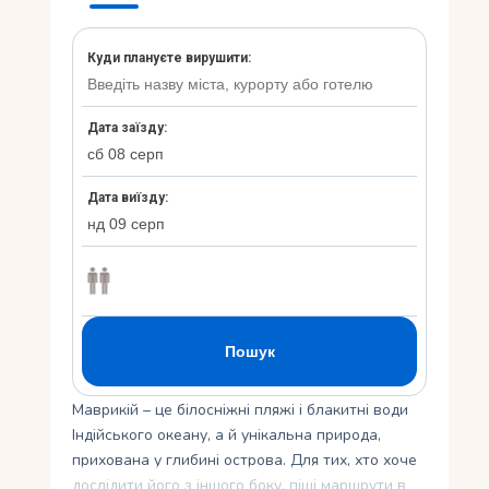
Укр
Маврикій – це білосніжні пляжі і блакитні води
Індійського океану, а й унікальна природа,
прихована у глибині острова. Для тих, хто хоче
дослідити його з іншого боку, піші маршрути в