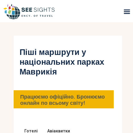
Пошук турів
Гарячі тури
Піші маршрути у
національних парках
Типи Турів
Маврикія
Країни
Інфо
Працюємо офіційно. Бронюємо
онлайн по всьому світу!
Блог
Контакти