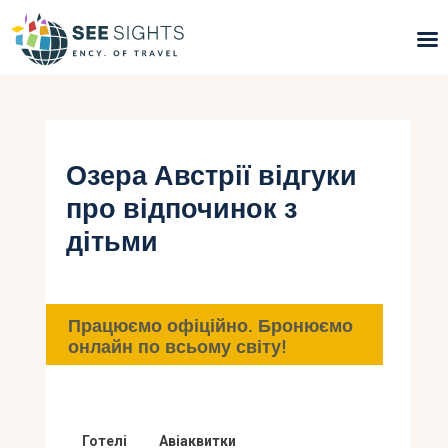
Пошук турів
Гарячі тури
Озера Австрії відгуки
про відпочинок з
Типи Турів
дітьми
Країни
Інфо
Працюємо офіційно. Бронюємо
онлайн по всьому світу!
Блог
Контакти