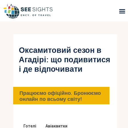
Пошук турів
Гарячі тури
Оксамитовий сезон в
Агадірі: що подивитися
Типи Турів
і де відпочивати
Країни
Інфо
Працюємо офіційно. Бронюємо
онлайн по всьому світу!
Блог
Контакти