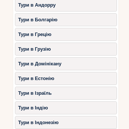
Тури в Андорру
ідеальні хвилі для катання.
Що робити?
Тури в Болгарію
Взяти уроки серфінгу.
Тури в Грецію
Відвідайте місцеві кафе з чудовими
краєвидами на океан.
Тури в Грузію
Відпочити у розслабленій атмосфері
невеликого курортного містечка.
Тури в Домінікану
3. Пляж Тамрагт
Тури в Естонію
Тамрагт – ще одне місце для любителів серфінгу
та відокремленого відпочинку. Пляж відомий
Тури в Ізраїль
своєю спокійною атмосферою.
Основні розваги:
Тури в Індію
Серфінг та віндсерфінг.
Тури в Індонезію
Йога та медитації на пляжі.