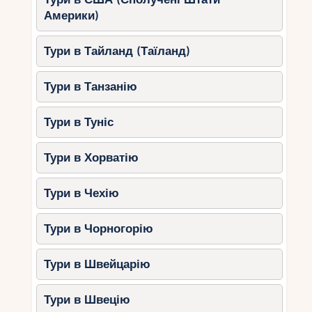
за 60 км від Агадіра.
Америки)
Що можна побачити?
Тури в Тайланд (Таїланд)
Рідкісні птахи, включаючи фламінго.
Диких тварин, таких як газелі та
Тури в Танзанію
шакали.
Лагуни та піщані дюни.
Тури в Туніс
Розваги та активний
Тури в Хорватію
відпочинок
Тури в Чехію
1. Серфінг та віндсерфінг
Тури в Чорногорію
Восени в Агадірі чудові умови для катання на
хвилях. Початківцям підійдуть пляжі Тагазута та
Тури в Швейцарію
Тамрагта, де є школи серфінгу.
Тури в Швецію