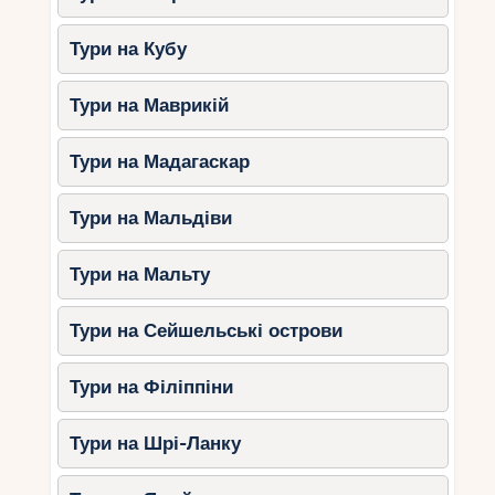
Традиційні сувеніри.
Тури на Кубу
4. Морські прогулянки
Тури на Маврикій
Восени вода в Атлантичному океані все ще
досить тепла, тому можна вирушити на морську
Тури на Мадагаскар
прогулянку або зайнятися рибалкою.
Тури на Мальдіви
Поради для мандрівників
Тури на Мальту
Беріть із собою сонцезахисні
засоби
: незважаючи на осінь, сонце
Тури на Сейшельські острови
залишається активним.
Арендуйте автомобіль
, якщо хочете
Тури на Філіппіни
дослідити околиці.
Вибирайте готелі з видом на море
:
Тури на Шрі-Ланку
восени ціни знижуються, і можна
дозволити собі комфортніше