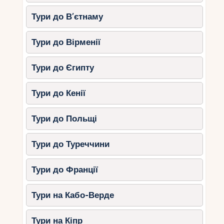
2. Гастрономічний туризм
Тури до В’єтнаму
Марокканська кухня славиться своїми
яскравими смаками. В Агадірі обов’язково
Тури до Вірменії
спробуйте:
Тажин (з м’ясом, рибою чи овочами).
Тури до Єгипту
Харіру (традиційний суп).
Кускус із різноманітними добавками.
Тури до Кенії
Свіжі морепродукти.
Тури до Польщі
3. Відвідування традиційного
марокканського ринку – Сук
Тури до Туреччини
Ель Хад (Souk El Had)
Тури до Франції
Це один із найбільших ринків Марокко, де
можна придбати:
Тури на Кабо-Верде
Прянощі та олії.
Текстиль та шкіряні вироби.
Тури на Кіпр