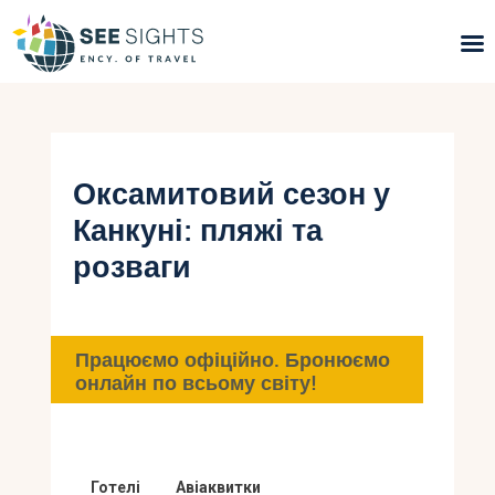
Пошук турів
Гарячі тури
Оксамитовий сезон у
Канкуні: пляжі та
Типи Турів
розваги
Країни
Інфо
Працюємо офіційно. Бронюємо
онлайн по всьому світу!
Блог
Контакти