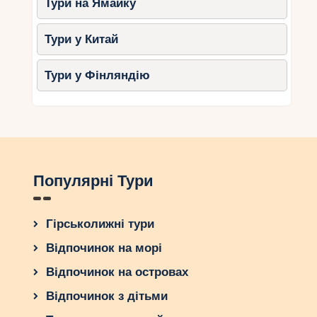
Тури на Ямайку
пляжами та розвагами. Незалежно від того, чи
шукаєте ви усамітнені пляжі, активні види
Тури у Китай
спорту, екскурсії або занурення в культуру,
Канкун восени здатний запропонувати
Тури у Фінляндію
незабутній відпочинок.
Популярні Тури
Гірськолижні тури
Відпочинок на морі
Відпочинок на островах
Відпочинок з дітьми