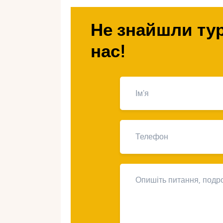
Чому варто поїх
Не знайшли тур
восени?
нас!
Комфортна погода
– температура 
море залишається теплим (+22…+2
Менше туристів
– немає літньої ме
ресторані чи місце на пляжі.
Доступні ціни
– вартість житла та 
Гастрономічний достаток
– осінь
трюфелів, гранатів, винограду та ол
Фестивалі та свята
– восени на ос
місцевим традиціям та кухні.