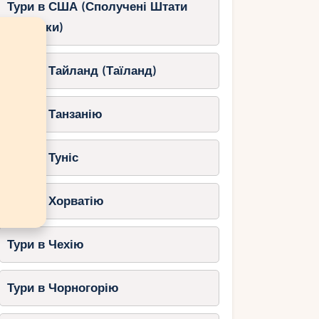
Тури в США (Сполучені Штати
Америки)
Тури в Тайланд (Таїланд)
Тури в Танзанію
Тури в Туніс
Тури в Хорватію
Тури в Чехію
Тури в Чорногорію