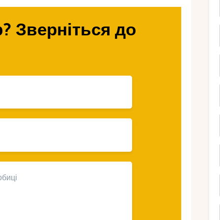
ати на Сицилію
? Зверніться до
повітря тримається на рівні +25…+28°C, а
4°C).
тушні, легше знайти вільний столик у
авіаквитків помітно знижується.
 на Сицилії знаменується фестивалями свіжих
ивкової олії.
трові проходять барвисті свята, присвячені