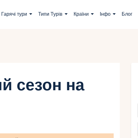
ошук турів
Гарячі тури
Типи Турів
Країни
Інфо
Блог
арячі тури
ипи Турів
раїни
нфо
й сезон на
лог
онтакти
Укр