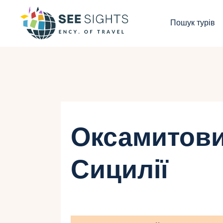
П
Пошук турів
Г
Т
К
І
Оксамитови
Б
Сицилії
К