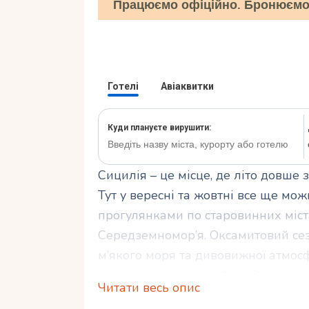
Працюємо офіційно. Бронюємо 
Сицилія – це місце, де літо довше з
Тут у вересні та жовтні все ще мо
прогулянками по старовинних міст
Середземномор’я. Оксамитовий сезо
м’якого моря та дивовижної атмосф
мандрівниками у всій своїй красі.
Читати весь опис