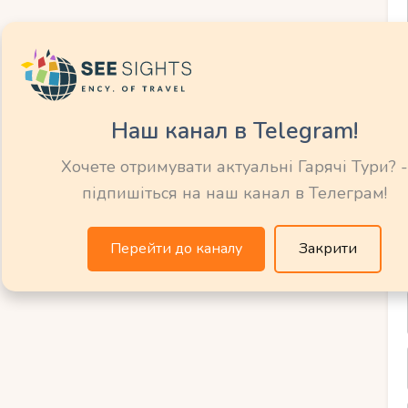
бачити знаменитий собор із золотими
ий баланс пляжного та
Наш канал в Telegram!
инку
Хочете отримувати актуальні Гарячі Тури? -
підпишіться на наш канал в Телеграм!
х курортів Сицилії, де можна поєднувати
оричних пам’яток.
Перейти до каналу
Закрити
обачити
Кафедральний собор Чефалу
.
 який восени особливо усамітнений.
вид на місто та море.