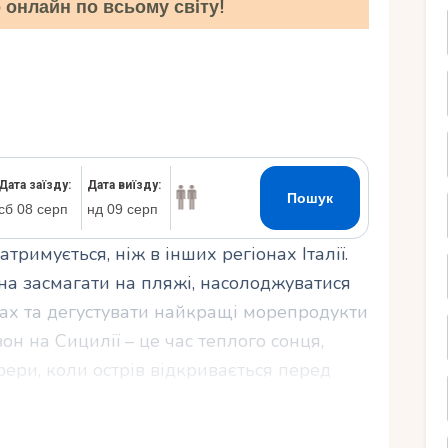
онлайн по всьому світу!
Ру
атримується, ніж в інших регіонах Італії.
жна засмагати на пляжі, насолоджуватися
ах та дегустувати найкращі морепродукти
н на Сицилії – це час теплого сонця,
ери, коли острів відкривається перед