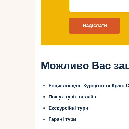
Найкращі місця 
Сицилії в оксам
1. Таорміна – елітн
видами
Можливо Вас зац
Таорміна – це одне із найкрасивіш
Енциклопедія Курортів та Країн С
пагорбі, звідки відкриваються пан
море. Восени тут стає спокійнішим
Пошук турів онлайн
залишається незмінною.
Екскурсійні тури
Що подивитись:
Гарячі тури