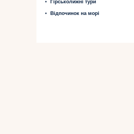
Гірськолижні тури
Грецький театр
– стародавній амфі
Відпочинок на морі
Ізола Белла
– мальовничий острів
Кафедральний собор та середньо
2. Палермо – серце 
Палермо – це місто контрастів, де
ринками. Восени тут особливо при
насолоджуватися сицилійською ку
Що варто зробити:
Відвідати
Кафедральний собор П
Прогулятися ринками
Баллао
і
Вуч