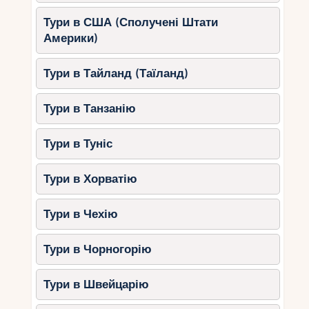
Східні техніки масажу та
Тури в США (Сполучені Штати
рефлексотерапія
Америки)
Косметичні процедури з
Тури в Тайланд (Таїланд)
використанням морських водоростей
СПА-програми на основі місцевих
Тури в Танзанію
трав та фруктів
Додаткові розкішні велнес-
Тури в Туніс
послуги
Тури в Хорватію
Для гостей, які прагнуть максимального релакс,
елітні курорти Сейшел пропонують додаткові
Тури в Чехію
велнес-програми:
Приватні заняття йогою та
Тури в Чорногорію
медитацією
з особистим
інструктором
Тури в Швейцарію
СПА-процедури у віллі
–