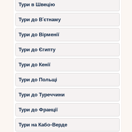
персоналізовані доглядові ритуали в
Тури в Швецію
самотній обстановці
Гідротерапія та купання в
Тури до В’єтнаму
природних джерелах
Авторські детокс-програми
для
Тури до Вірменії
очищення організму
Ароматерапевтичні сеанси
з
Тури до Єгипту
ефірними оліями рідкісних рослин
Тури до Кенії
Оксамитовий сезон на Сейшелах – ідеальний
час для відпочинку у найкращих СПА-
Тури до Польщі
комплексах світу. Розкішні процедури, натхненні
природою, поєднання традиційних та сучасних
методик, а також найвищий рівень сервісу
Тури до Туреччини
дозволяють створити незабутню велнес-
подорож. Дозвольте собі повне розслаблення
Тури до Франції
та перезавантаження в оточенні тропічного
раю!
Тури на Кабо-Верде