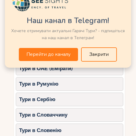
розслаблення.
Тури в Мексику
Що спробувати:
Наш канал в Telegram!
Тури в Німеччину
Ручні масажні техніки з кокосовим
Хочете отримувати актуальні Гарячі Тури? - підпишіться
маслом
Тури в Нову Зеландію
на наш канал в Телеграм!
СПА-програми для пар із
романтичними ритуалами
Тури в Норвегію
Перейти до каналу
Закрити
Ванни з пелюстками квітів у власному
павільйоні
Тури в ОАЕ (Емірати)
5.
Constance Lemuria (острів
Праслен)
Тури в Румунію
СПА-центр U Spa від Constance Lemuria
Тури в Сербію
пропонує поєднання традиційних та
інноваційних методів релаксації. Усі процедури
Тури в Словаччину
тут спрямовані на балансування енергії та
глибоке розслаблення.
Тури в Словенію
Що спробувати: