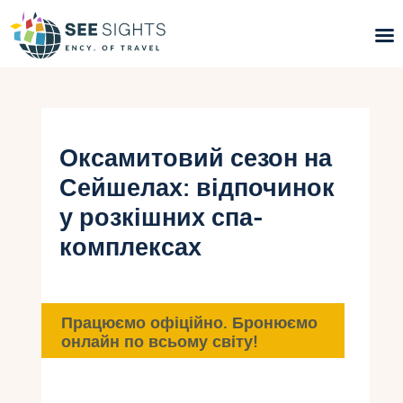
Пошук турів
Гарячі тури
Оксамитовий сезон на
Сейшелах: відпочинок
Типи Турів
у розкішних спа-
Країни
комплексах
Інфо
Блог
Працюємо офіційно. Бронюємо
онлайн по всьому світу!
Контакти