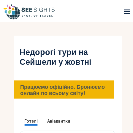
Пошук турів
Гарячі тури
Недорогі тури на
Сейшели у жовтні
Типи Турів
Країни
Працюємо офіційно. Бронюємо
Інфо
онлайн по всьому світу!
Блог
Контакти