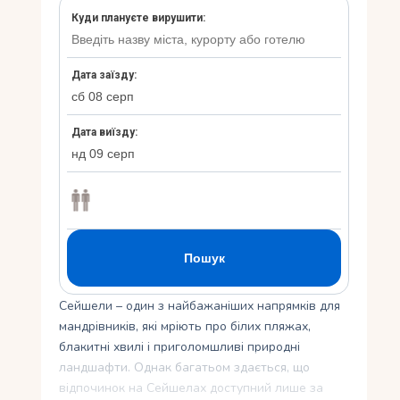
Укр
Ру
Сейшели – один з найбажаніших напрямків для
мандрівників, які мріють про білих пляжах,
блакитні хвилі і приголомшливі природні
ландшафти. Однак багатьом здається, що
відпочинок на Сейшелах доступний лише за