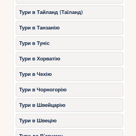
відпочинок).
Тури в Тайланд (Таїланд)
Середня вартість туру на Сейшели в жовтні
на
7
ночей
Тури в Танзанію
З Москви – від $1200 на особу.
Тури в Туніс
З Європи (Париж, Лондон, Берлін) –
від $800.
Тури в Хорватію
Із ОАЕ – від $600.
Тури в Чехію
Найкращі недорогі пляжі
для відпочинку
Тури в Чорногорію
1.
Beau Vallon (Мае)
–
Тури в Швейцарію
ідеальний пляж для
бюджетного відпочинку
Тури в Швецію
Розвинена інфраструктура, кафе та