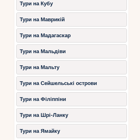
Тури на Кубу
Поради для бюджетної
Тури на Маврикій
подорожі
Тури на Мадагаскар
Використовуйте громадський
транспорт
– автобуси на Сейшелах
Тури на Мальдіви
коштують
$0,5 – 1
за подорож.
Не орендуйте авто без
Тури на Мальту
необхідності
– невеликі острови,
можна пересуватися пішки, на
Тури на Сейшельські острови
велосипедах або автобусах.
Беріть із собою підводну камеру
–
Тури на Філіппіни
сноркелінг та дайвінг на Сейшелах
незабутні.
Тури на Шрі-Ланку
Шукайте акції та знижки
–
сайти
Skyscanner, Kayak та
Тури на Ямайку
Aviasales
допоможуть знайти дешеві
квитки.