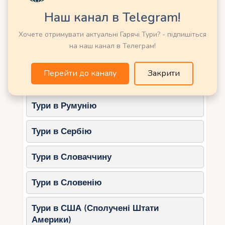
Тури в Німеччину
Сноркелінг та дайвінг
– оренда
Наш канал в Telegram!
маски та ласт обходиться дешевше
Тури в Нову Зеландію
Хочете отримувати актуальні Гарячі Тури? - підпишіться
за організовані екскурсії.
на наш канал в Телеграм!
Морські прогулянки на громадських
Тури в Норвегію
човнах
– дешевші за приватні катери.
Перейти до каналу
Закрити
Тури в ОАЕ (Емірати)
Дешеві тури: що
увімкнено?
Тури в Румунію
Бюджетні путівки зазвичай включають:
Тури в Сербію
Переліт
із пересадками (рідко –
прямий рейс).
Тури в Словаччину
Проживання у гестхаусах або 3-
зіркових готелях.
Тури в Словенію
Трансфер із аеропорту.
Тури в США (Сполучені Штати
Мінімальні екскурсійні програми
Америки)
(іноді – тільки пляжний