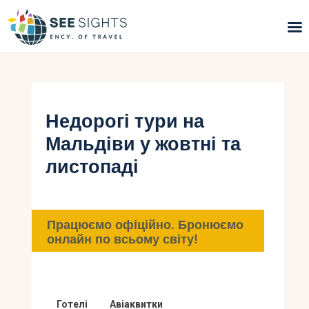
Пошук турів
Гарячі тури
Недорогі тури на
Мальдіви у жовтні та
Типи Турів
листопаді
Країни
Інфо
Працюємо офіційно. Бронюємо
онлайн по всьому світу!
Блог
Контакти