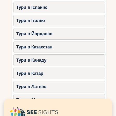
Рибалка
– спробуйте зловити рибу у
Тури в Іспанію
відкритому океані та приготуйте улов
просто на борту.
Тури в Італію
Йога та медитація
– ранкова
практика на палубі катамарана серед
безмежного океану допоможе
Тури в Йорданію
відновити гармонію.
Гастрономічні насолоди
– у
Тури в Казахстан
багатьох круїзах пропонують свіжі
морепродукти та екзотичні страви,
Тури в Канаду
приготовані прямо на борту.
Зустрічі з морськими
Тури в Катар
мешканцями
– дельфіни, черепахи
та скати часто супроводжують яхти,
Тури в Латвію
створюючи неймовірні моменти.
Тури в Марокко
Поради для мандрівників
Тури в Мексику
Вибирайте маршрут залежно від