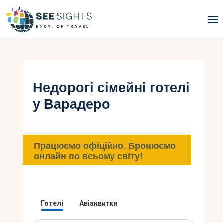
Пошук турів
Гарячі тури
Недорогі сімейні готелі
у Варадеро
Типи Турів
Країни
Працюємо офіційно. Бронюємо
Інфо
онлайн по всьому світу!
Блог
Контакти