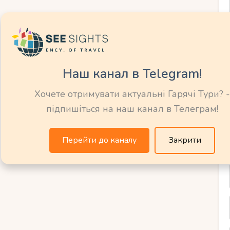
 – Venus Premier, Занзібар – Tembo House).
і, Тарангірі).
ь $90-300. Гостей селіть у гестхауси – $30-60
Наш канал в Telegram!
е через Booking або Airbnb, уникайте 5*
Хочете отримувати актуальні Гарячі Тури? -
підпишіться на наш канал в Телеграм!
Перейти до каналу
Закрити
ший варіант:
– $300-500 (проста арка, ведучий, букет).
 $ 400-700 (декор, транспорт).
менти ($50-100) + виїзд ($100-200) = $200-
ня.