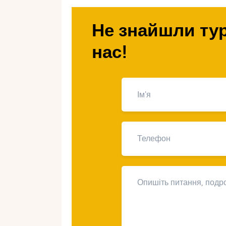
незабутнім.
Не знайшли тур
Чому недороге весіл
нас!
Танзанія приваблює своєю природ
прикрас: океан, савана або пальми 
без складної логістики та розкоші
романтики. М’який клімат (20-30 ° C
також можливість поєднати весіл
країну ідеальною для ощадливого 
Недороге весілля у Танзанії – це н
символічну церемонію вдвох за кі
скромне свято з близькими, не пе
скоротити витрати, не втрачаючи м