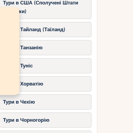
Тури в США (Сполучені Штати
Америки)
Тури в Тайланд (Таїланд)
Тури в Танзанію
Тури в Туніс
Тури в Хорватію
Тури в Чехію
Тури в Чорногорію