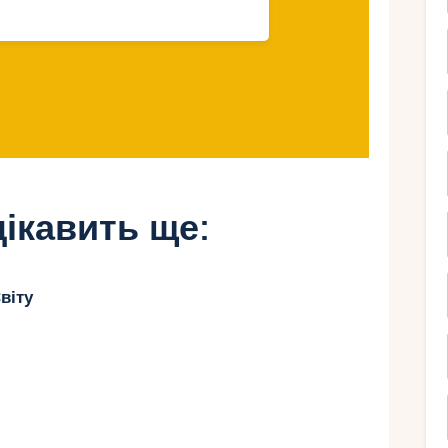
ат та способи економії
о розуміти ключові витрати та шукати
ір.
ікавить ще:
ат, але й тут можна заощадити:
віту
ересадки в Стамбулі, Досі чи Дубаї. Квиток
езон (квітень-травень, листопад) проти $1000
.