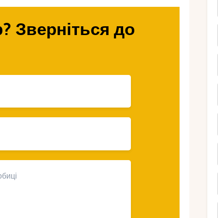
? Зверніться до
ля у Танзанії?
ною красою, яка не вимагає дорогих
– це вже готове тло. Тут можна обійтися
, зберігши атмосферу пригоди та
), доступні ціни на їжу та послуги, а
ля з бюджетним медовим місяцем роблять
свята.
е компроміс, а стиль. Ви можете провести
лька тисяч доларів або влаштувати
ревищуючи $5000-7000. Головне знати, де
агії Африки. Давайте розберемо, як це