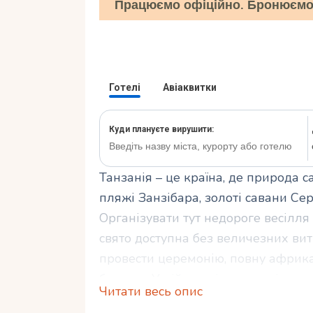
Працюємо офіційно. Бронюємо 
Танзанія – це країна, де природа с
пляжі Занзібара, золоті савани Се
Організувати тут недороге весілля
свято доступна без величезних ви
провести церемонію, повну африка
бюджет. У цій статті я розповім, як
Читати весь опис
які місця вибрати, де заощадити т