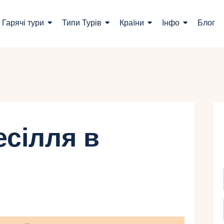
ошук турів
Гарячі тури
Типи Турів
Країни
Інфо
Блог
арячі тури
ипи Турів
раїни
нфо
есілля в
лог
онтакти
Укр