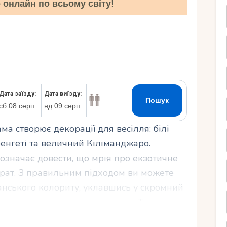
онлайн по всьому світу!
Ру
ама створює декорації для весілля: білі
ренгеті та величний Кіліманджаро.
 означає довести, що мрія про екзотичне
трат. З правильним підходом ви можете
нського колориту, уклавшись у скромний
 спланувати недороге весілля в Танзанії,
а що врахувати, щоб ваш день став