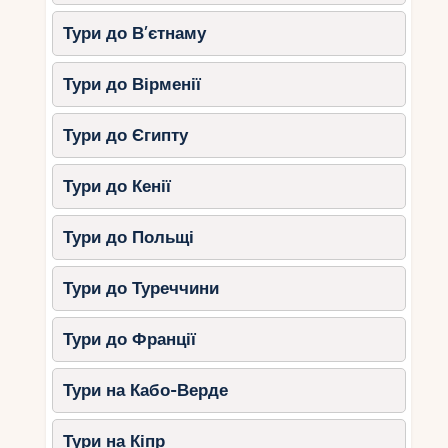
насиченими фарбами та туманними
Тури до В’єтнаму
ранками.
Тури до Вірменії
Поради для туристів
Вибирайте зручний одяг та взуття
–
Тури до Єгипту
у лісових зонах можуть бути вологі
ділянки та брудні стежки.
Тури до Кенії
Беріть із собою репеленти
– у
парках може бути багато комарів.
Тури до Польщі
Слідкуйте за прогнозом погоди
–
восени можливі короткочасні дощі.
Тури до Туреччини
Уточнюйте інформацію про вхідні
квитки
– деякі парки вимагають
Тури до Франції
завчасного бронювання екскурсій.
Дотримуйтесь правил відвідування
Тури на Кабо-Верде
заповідників
– у деяких місцях
заборонено шуміти та відходити від
Тури на Кіпр