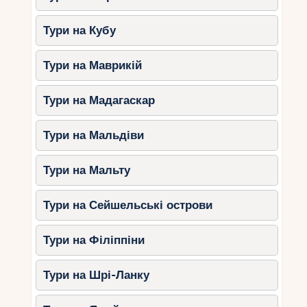
туристичних маршрутів.
Тури на Кубу
Національні парки В’єтнаму у вересні та жовтні
– це ідеальне місце для знайомства з
природною красою країни. Саме тоді оживають
Тури на Маврикій
ліси, водоспади повноводні, а тварини активні.
Незалежно від того, чи шукаєте ви пригоди,
Тури на Мадагаскар
трекінг або просто відпочинок на природі,
В’єтнам пропонує безліч унікальних місць, які
Тури на Мальдіви
залишать незабутні враження.
Тури на Мальту
Тури на Сейшельські острови
Тури на Філіппіни
Тури на Шрі-Ланку