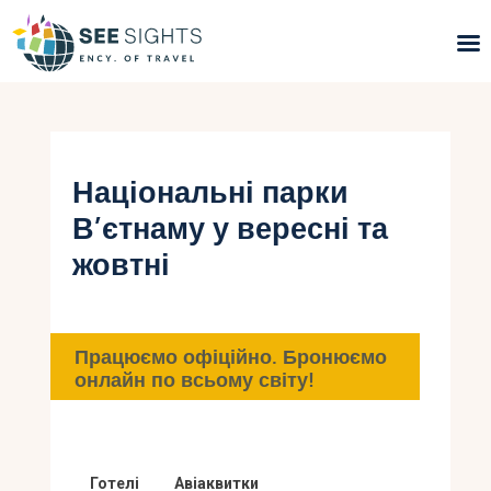
Пошук турів
Гарячі тури
Національні парки
В’єтнаму у вересні та
Типи Турів
жовтні
Країни
Інфо
Працюємо офіційно. Бронюємо
онлайн по всьому світу!
Блог
Контакти