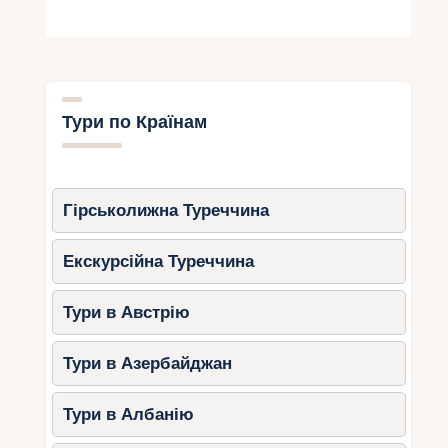
краєвидами.
Що можна подивитися?
Трекінгові маршрути через густі
ліси.
Тури по Країнам
Дика природа, включаючи рідкісних
тварин, таких як золотоголові
лангури.
Панорамні види на бухту Ланха.
Гірськолижна Туреччина
Чому восени?
Екскурсійна Туреччина
Приємна погода для піших
маршрутів.
Тури в Австрію
Можливість поєднати відвідування
парку з круїзом по бухті Халонг.
Тури в Азербайджан
3.
Національний парк Бать Ма
Тури в Албанію
Цей парк, розташований між Хюе та Данангом,