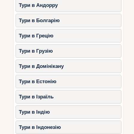
відомий своїми водоспадами, густими лісами та
Тури в Андорру
приголомшливими краєвидами.
Що можна подивитися?
Тури в Болгарію
Водоспад До Куен – один із
Тури в Грецію
найкрасивіших у В’єтнамі.
Стежка П’яти озер – каскад
Тури в Грузію
мальовничих водойм.
Огляд майданчик з видом на
Тури в Домінікану
Південно-Китайське море.
Чому восени?
Тури в Естонію
Водоспади в цей час повноводні та
особливо гарні.
Тури в Ізраїль
Лісові стежки стають прохіднішими
після дощового сезону.
Тури в Індію
4.
Національний парк Йок Дон
Тури в Індонезію