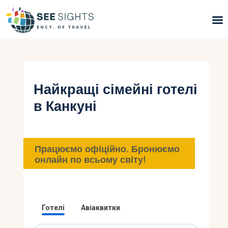
Пошук турів
Гарячі тури
Найкращі сімейні готелі
в Канкуні
Типи Турів
Країни
Працюємо офіційно. Бронюємо
Інфо
онлайн по всьому світу!
Блог
Контакти