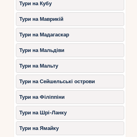
Тури на Кубу
все це має бути доступним у вибраному готелі.
Канкун пропонує безліч топових варіантів для
Тури на Маврикій
відпочинку з дітьми, де вони зможуть
насолодитися іграми та розвагами, а батьки
Тури на Мадагаскар
знайдуть можливість розслабитися та
насолодитися якісним сервісом. Однак, крім
Тури на Мальдіви
вибору готелю, важливо також звернути увагу
на інші фактори, такі як погода, бюджет та час
відвідин. Зрештою, найкращий готель – це той,
Тури на Мальту
який підходить саме вашій родині.
Тури на Сейшельські острови
Тури на Філіппіни
Тури на Шрі-Ланку
Тури на Ямайку