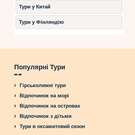
Тури у Китай
Для романтики та красивих
фото:
Петра-ту-Роміу.
Тури у Фінляндію
Для любителів дикої
природи:
Лара-Біч.
Осінь – це найкращий час, щоб насолодитися
пляжами Кіпру без метушні. Тепле море, м’яке
сонце та відсутність натовпів туристів роблять
цей сезон по-справжньому чарівним. Вибирайте
Популярні Тури
свій ідеальний пляж та вирушайте на
незабутній відпочинок!
Гірськолижні тури
Відпочинок на морі
Відпочинок на островах
Відпочинок з дітьми
Тури в оксамитовий сезон