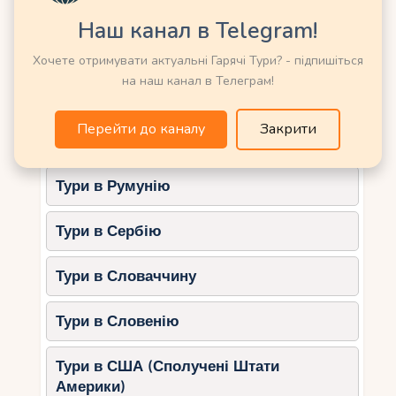
Тури в Німеччину
Пафосу. Його довга піщана берегова лінія та
Наш канал в Telegram!
блакитне море роблять його ідеальним місцем
Тури в Нову Зеландію
для відпочинку.
Хочете отримувати актуальні Гарячі Тури? - підпишіться
на наш канал в Телеграм!
Що робить його привабливим восени?
Тури в Норвегію
Вода залишається теплою навіть у
Перейти до каналу
Закрити
Тури в ОАЕ (Емірати)
листопаді.
Розвинена інфраструктура: оренда
Тури в Румунію
парасольок, кафе, ресторани.
Чудові краєвиди на захід сонця.
Тури в Сербію
Відмінне місце для снорклінгу.
Восени Корал-Бей стає ще прекраснішим,
Тури в Словаччину
даруючи туристам спокій та комфорт.
Тури в Словенію
Петра-ту-Роміу – романтичне
місце на Кіпрі
Тури в США (Сполучені Штати
Америки)