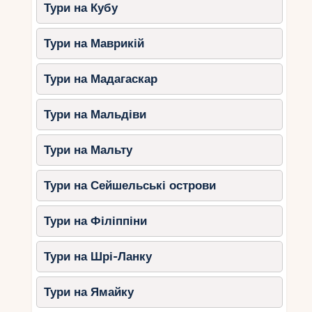
Тури на Кубу
види.
Прекрасне місце для любителів
Тури на Маврикій
природи.
Цей пляж підійде тим, хто цінує тишу та
Тури на Мадагаскар
незайману природу.
Тури на Мальдіви
Який пляж вибрати?
Тури на Мальту
Вибір пляжу залежить від ваших переваг:
Для активного відпочинку та гарних
Тури на Сейшельські острови
видів:
Ніссі-Біч.
Для сімейного відпочинку:
Фіг-Трі-
Тури на Філіппіни
Бей.
Для усамітнення та гармонії з
Тури на Шрі-Ланку
природою:
Макронісос-Біч.
Для комфорту та розвиненої
Тури на Ямайку
інфраструктури:
Корал-Бей.