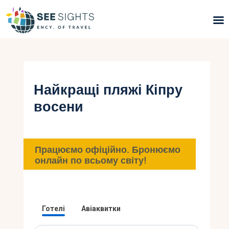
Пошук турів
Гарячі тури
Найкращі пляжі Кіпру
восени
Типи Турів
Країни
Працюємо офіційно. Бронюємо
Інфо
онлайн по всьому світу!
Блог
Контакти