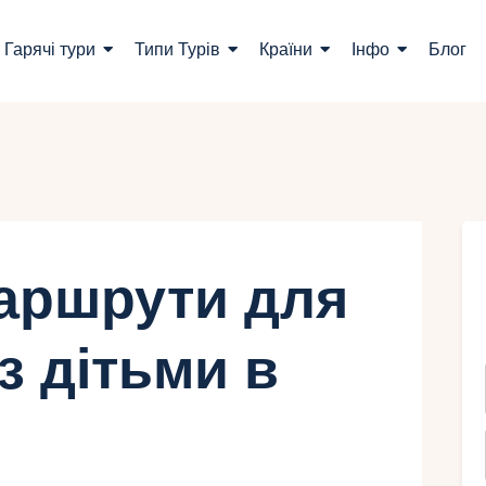
ошук турів
Гарячі тури
Типи Турів
Країни
Інфо
Блог
арячі тури
ипи Турів
раїни
нфо
аршрути для
лог
з дітьми в
онтакти
Укр