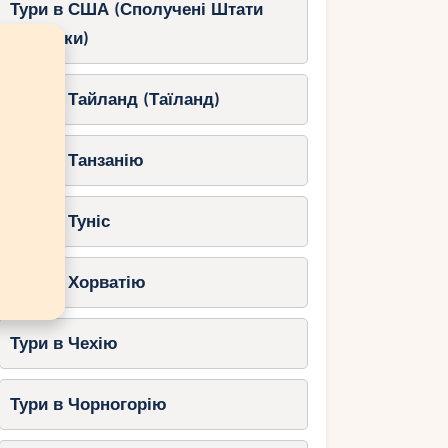
Тури в США (Сполучені Штати
Америки)
Тури в Тайланд (Таїланд)
Тури в Танзанію
Тури в Туніс
Тури в Хорватію
Тури в Чехію
Тури в Чорногорію