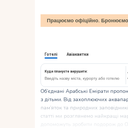
Працюємо офіційно. Бронюємо 
Об’єднані Арабські Емірати пропо
з дітьми. Від захоплюючих аквапар
пам’яток та природних заповідникі
статті ми розглянемо найкращі мар
допоможуть зробити подорож до О