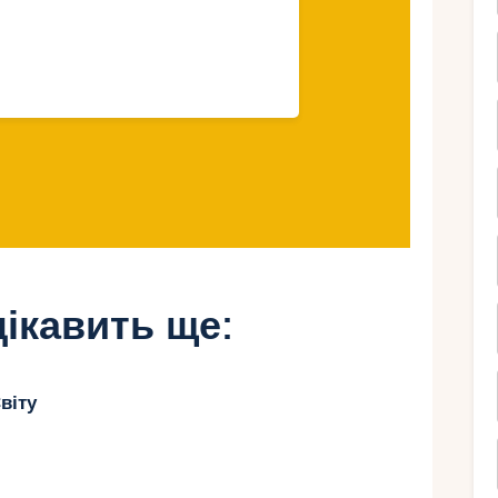
я Бурдж-Халіфа та Дубай
ядовий майданчик At The Top, щоб
а місто.
o:
Величезний акваріум усередині Дубай
акул, скатів та інших морських мешканців.
ікавить ще:
d Wadi
віту
на готель Burj Al Arab.
ими хвилями та ігрові зони.