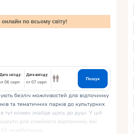
Ру
онлайн по всьому світу!
нують безліч можливостей для відпочинку
ків та тематичних парків до культурних
в тут кожен знайде щось до душі. У цій
шрути для сімейного відпочинку, які
АЕ незабутньою.