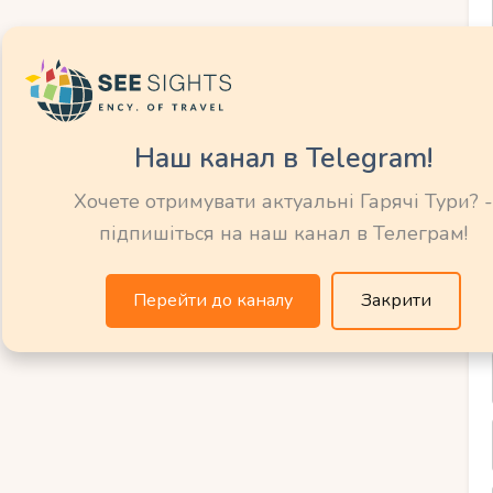
d
ів в ОАЕ.
Наш канал в Telegram!
y Area, гірки та лінива річка.
Хочете отримувати актуальні Гарячі Тури? -
підпишіться на наш канал в Телеграм!
World
Перейти до каналу
Закрити
ультфільмів та коміксів.
rtoon Junction та Bedrock.
 та культурні