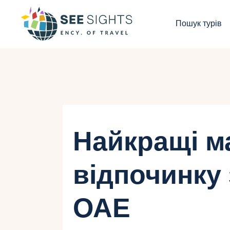
П
Пошук турів
Г
Т
К
І
Найкращі м
Б
відпочинку 
К
ОАЕ