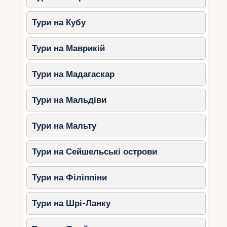
насолодитися моментами щастя на цьому
чудовому острові!
Тури на Кубу
Тури на Маврикій
Тури на Мадагаскар
Тури на Мальдіви
Тури на Мальту
Тури на Сейшельські острови
Тури на Філіппіни
Тури на Шрі-Ланку