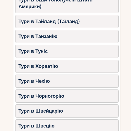
атмосферою.
Америки)
Снорклінг та дайвінг
– восени вода
чиста, а підводний світ тішить
Тури в Тайланд (Таїланд)
різноманітністю.
Фестивалі та свята
– восени на Кіпрі
Тури в Танзанію
відбуваються яскраві події, де можна
скуштувати місцеві делікатеси.
Тури в Туніс
Корисні поради для
Тури в Хорватію
відпочинку з дітьми
Тури в Чехію
Вибирайте сімейні готелі
з
анімацією та дитячим меню.
Тури в Чорногорію
Забронюйте квитки наперед
– осінь
популярна серед туристів.
Тури в Швейцарію
Беріть сонцезахисні засоби
– сонце
все ще активне.
Тури в Швецію