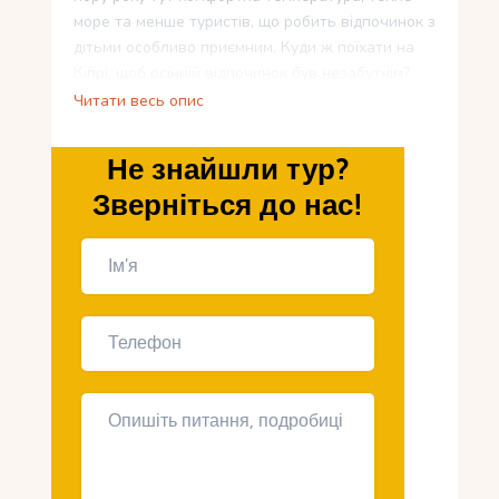
море та менше туристів, що робить відпочинок з
дітьми особливо приємним. Куди ж поїхати на
Кіпрі, щоб осінній відпочинок був незабутнім?
Читати весь опис
Чому Кіпр ідеальний для
Не знайшли тур?
відпочинку із дітьми
восени?
Зверніться до нас!
Комфортний клімат
. Температура
повітря тримається на рівні +25 … +30
° C, а води – близько +24 ° C, що
ідеально підходить для купання.
Чисті та безпечні пляжі
. Багато хто
з них відзначений Блакитним
прапором, що означає високі
стандарти чистоти та безпеки.
Доброзичливість місцевих жителів
.
У ресторанах та готелях є дитяче