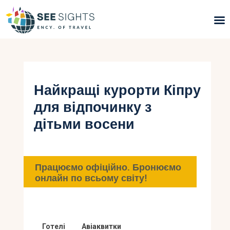
Пошук турів
Гарячі тури
Найкращі курорти Кіпру
для відпочинку з
Типи Турів
дітьми восени
Країни
Інфо
Працюємо офіційно. Бронюємо
онлайн по всьому світу!
Блог
Контакти