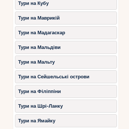
Чим цікавий
: діти зможуть побачити
Тури на Кубу
диких тварин, таких як бабаки та
сарни, а також пройти легкими
Тури на Маврикій
маршрутами у супроводі гіда.
Порада
: беріть із собою зручне
Тури на Мадагаскар
взуття та воду.
Тури на Мальдіви
Блакитний Берег: сонце та
море
Тури на Мальту
Зоопарк у Сен-Тропі
Тури на Сейшельські острови
Чим цікавий
маленький, але
затишний зоопарк, де можна
Тури на Філіппіни
побачити рідкісні види птахів і тварин.
Порада
: приїжджайте вранці, коли
Тури на Шрі-Ланку
тварини найактивніші.
Тури на Ямайку
Морські прогулянки