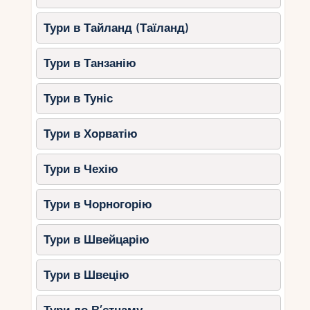
здається справжньою казкою. Для
дітей організовують екскурсії із
Тури в Тайланд (Таїланд)
квестами.
Порада
: приїжджайте вранці, щоб
Тури в Танзанію
уникнути напливу туристів.
Тури в Туніс
Ферми Нормандії
Чим цікаві
: діти можуть
Тури в Хорватію
познайомитися із сільським
господарством, побачити корів,
Тури в Чехію
скуштувати свіжі молочні продукти та
взяти участь у доїнні.
Тури в Чорногорію
Порада
: уточнюйте розклад
екскурсій заздалегідь.
Тури в Швейцарію
Французькі Альпи: активний
Тури в Швецію
відпочинок