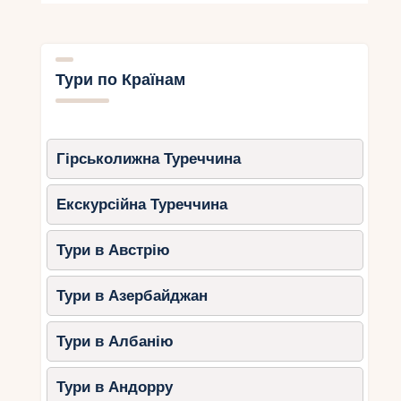
Замок Шамбор
Чим цікавий
: замок вражає своєю
архітектурою та легендами. Для дітей
Тури по Країнам
організують інтерактивні екскурсії із
зануренням у епоху Ренесансу.
Порада
: візьміть велосипеди
напрокат, щоб оглянути прилеглий
Гірськолижна Туреччина
парк.
Екскурсійна Туреччина
Замок Юссе
Тури в Австрію
Чим цікавий
цей замок надихнув
Шарля Перро на створення казки
«Спляча красуня». Усередині
Тури в Азербайджан
представлені сцени із казки, які
сподобаються дітям.
Тури в Албанію
Порада
: беріть участь в екскурсіях з
гідом, який розповість багато цікавих
Тури в Андорру