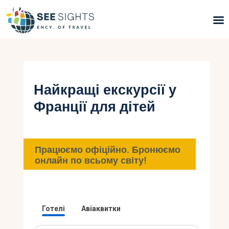
Пошук турів
Гарячі тури
Найкращі екскурсії у
Франції для дітей
Типи Турів
Країни
Працюємо офіційно. Бронюємо
Інфо
онлайн по всьому світу!
Блог
Контакти