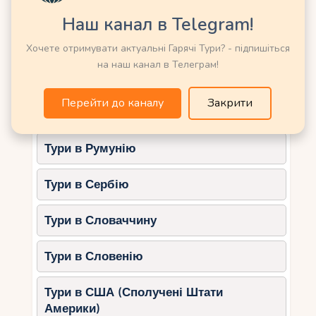
Тури в Німеччину
Порада
: Вибирайте місця ближче до
Наш канал в Telegram!
сцени, щоб діти могли краще бачити
Тури в Нову Зеландію
виступи.
Хочете отримувати актуальні Гарячі Тури? - підпишіться
на наш канал в Телеграм!
Тури в Норвегію
Нормандія: історія та
пригоди
Перейти до каналу
Закрити
Тури в ОАЕ (Емірати)
Пляжі висадки союзників
Тури в Румунію
Чим цікаві
: екскурсії на пляжі
Нормандії розкажуть дітям про Другу
Тури в Сербію
світову війну та подвиги солдатів.
Порада
: Вибирайте інтерактивні
Тури в Словаччину
екскурсії, щоб діти могли краще
зрозуміти історичні події.
Тури в Словенію
Мон-Сен-Мішель
Тури в США (Сполучені Штати
Чим цікавий
: це абатство на острові
Америки)