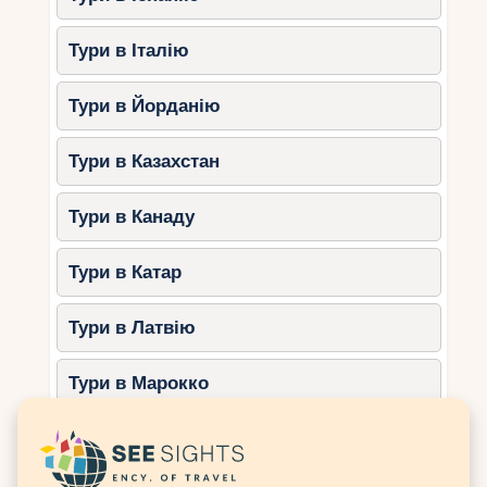
Порада
: плануйте подорож у червні-
липні, коли цвітіння лаванди в самому
Тури в Італію
розпалі.
Тури в Йорданію
Океанографічний музей в
Монако
Тури в Казахстан
Чим цікавий
: акваріуми з рідкісними
видами риб, зона з акулами та
Тури в Канаду
інтерактивні експонати зацікавлять
дітей будь-якого віку.
Тури в Катар
Порада
: бронюйте квитки онлайн для
економії часу.
Тури в Латвію
Антибський Марінеленд
Тури в Марокко
Чим цікавий
: найбільший морський
парк у Франції пропонує шоу з
Тури в Мексику
дельфінами, касатками та морськими
левами.