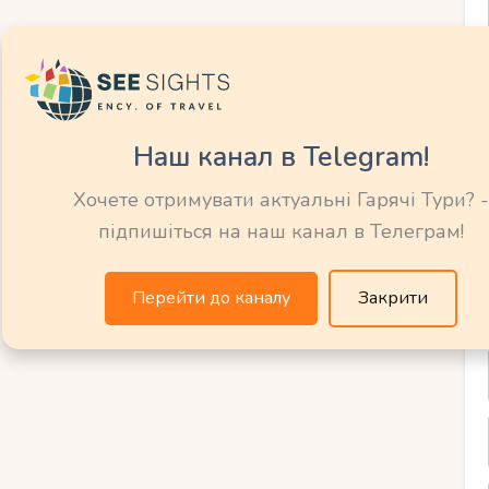
за ніч
данок, ресторан, вид на море
на станція, супермаркети
Наш канал в Telegram!
Хочете отримувати актуальні Гарячі Тури? -
підпишіться на наш канал в Телеграм!
 в Спліті
Перейти до каналу
Закрити
оче заощадити та познайомитися з іншими
ільні та приватні номери, а також