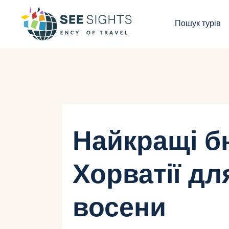
П
Пошук турів
Г
Т
К
І
Найкращі бю
Б
Хорватії дл
К
восени