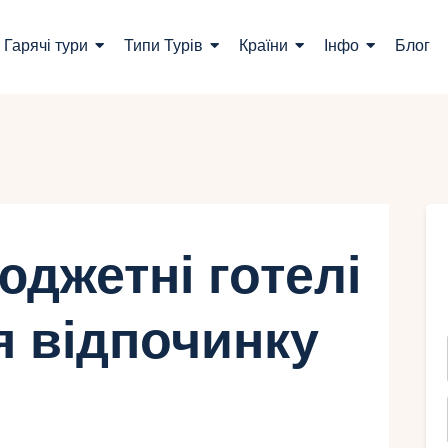
ошук турів
Гарячі тури
Типи Турів
Країни
Інфо
Блог
арячі тури
ипи Турів
раїни
нфо
джетні готелі
лог
я відпочинку
онтакти
Укр