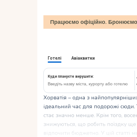
Працюємо офіційно. Бронюємо 
Хорватія – одна з найпопулярніших
ідеальний час для подорожі сюди. У
стає значно менше. Крім того, вос
знижуються, що робить поїздку ще
відпочити бюджетно. У цій статті 