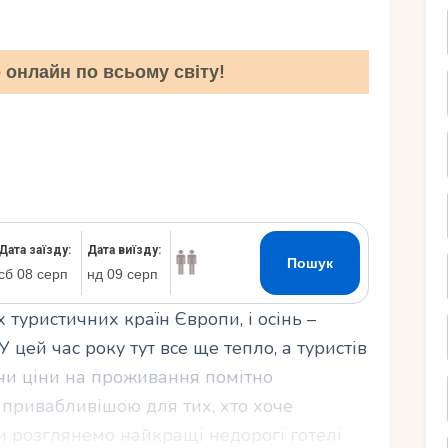
Ру
онлайн по всьому світу!
 туристичних країн Європи, і осінь –
 цей час року тут все ще тепло, а туристів
ени ціни на проживання помітно
 привабливішою для тих, хто хоче
ми розглянемо найкращі недорогі готелі