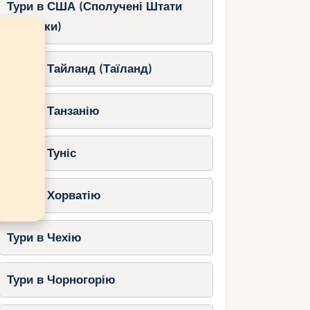
Тури в США (Сполучені Штати
Америки)
Тури в Тайланд (Таїланд)
Тури в Танзанію
Тури в Туніс
Тури в Хорватію
Тури в Чехію
Тури в Чорногорію