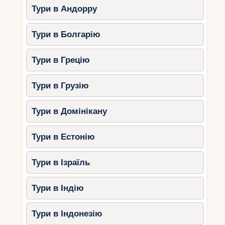
Тури в Андорру
морепродуктами.
Mazagan Beach & Golf Resort – це чудове місце
Тури в Болгарію
для сімейного відпочинку та активного дозвілля.
Тури в Грецію
Fairmont Royal Palm
Marrakech
(Марракеш)
Тури в Грузію
Цей розкішний готель поєднує елегантність,
комфорт та природну гармонію. Він
Тури в Домінікану
розташований всього в 20 хвилинах від центру
Марракеша і пропонує відокремлений
Тури в Естонію
відпочинок далеко від міської суєти.
Тури в Ізраїль
Особливості:
Просторі вілли та номери з
Тури в Індію
панорамними краєвидами.
Поле для гольфу світового класу.
Тури в Індонезію
Висококласний фітнес-центр та