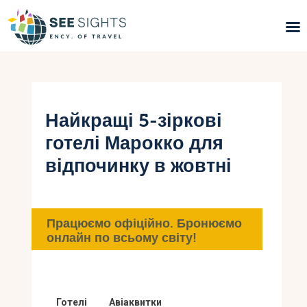
Пошук турів
Гарячі тури
Найкращі 5-зіркові
готелі Марокко для
Типи Турів
відпочинку в жовтні
Країни
Інфо
Працюємо офіційно. Бронюємо
онлайн по всьому світу!
Блог
Контакти