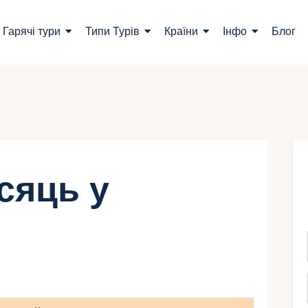
ошук турів
Гарячі тури
Типи Турів
Країни
Інфо
Блог
арячі тури
ипи Турів
раїни
нфо
сяць у
лог
онтакти
Укр