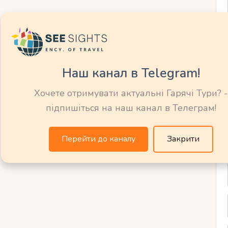
льно, потрібно заздалегідь продумати
 допоможе вам підготуватись.
е бюджет
Наш канал в Telegram!
Хочете отримувати актуальні Гарячі Тури? -
отові витратити. Домінікана пропонує
підпишіться на наш канал в Телеграм!
Перейти до каналу
Закрити
0 доларів на двох за тиждень (включаючи
 за тиждень у готелі 4 зірки.
инок у люксовому курорті.