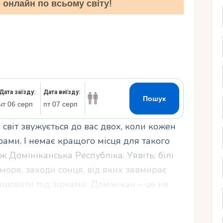
онлайн по всьому світу!
Ру
 світ звужується до вас двох, коли кожен
ами. І немає кращого місця для такого
ж Домініканська Республіка. Уявіть: білі
 моря, заходи сонця, від яких завмирає
нцювати під зірками. Домінікан – це не
вашої романтичної історії. У цій статті я
мінікані – це ідеальний вибір, як