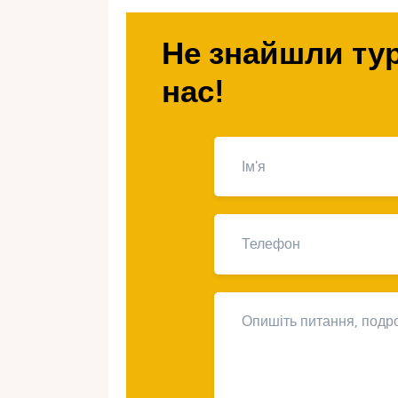
спланувати поїздку та що обов’язко
незабутніми.
Не знайшли тур
нас!
Чому Домініка
місце для ме
Домініканська Республіка – це тро
є все: від відокремлених пляжів до
джунглях до танців просто неба. А
Природна краса