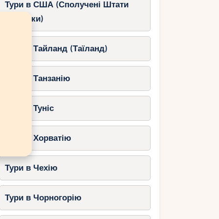
Тури в США (Сполучені Штати
Америки)
Тури в Тайланд (Таїланд)
Тури в Танзанію
Тури в Туніс
Тури в Хорватію
Тури в Чехію
Тури в Чорногорію