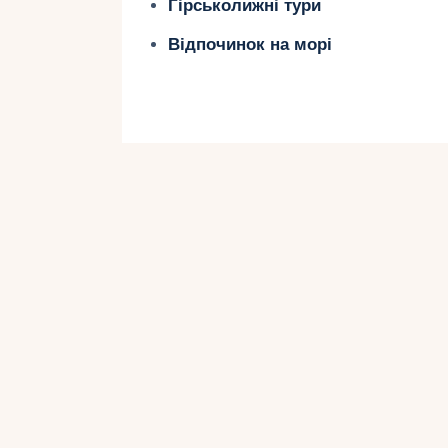
Гірськолижні тури
Відпочинок на морі
Атмосфера коха
У Домінікані все просякнуте роман
грають бачату, до місцевих мешкан
друзям. Тут легко відчути себе гер
один одного за руку та вирушити н
Як сплануват
місяць у Домі