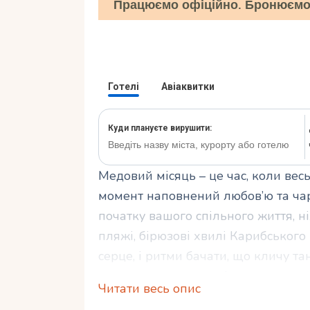
Працюємо офіційно. Бронюємо 
Медовий місяць – це час, коли весь
момент наповнений любов’ю та чар
початку вашого спільного життя, ні
пляжі, бірюзові хвилі Карибського
серце, і ритми бачати, що кличу та
просто пункт на карті, це сцена для 
Читати весь опис
розповім, чому медовий місяць у До