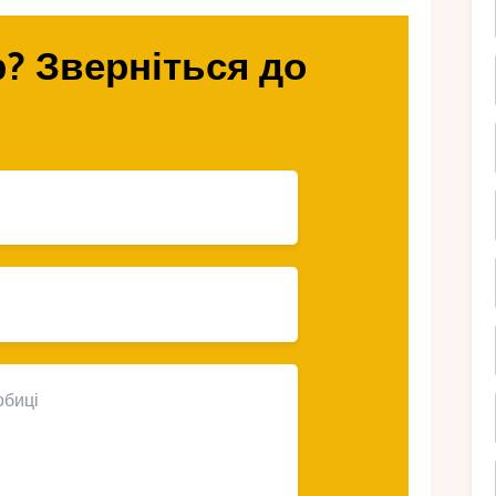
во варто зробити, щоб ці дні стали
? Зверніться до
на – ідеальне
дового місяця?
пічний рай, створений для закоханих. Тут
 розкішних курортів, від пригод у
ле що робить це місце особливим?