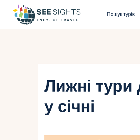
П
Пошук турів
Г
Т
К
І
Лижні тури
Б
у січні
К