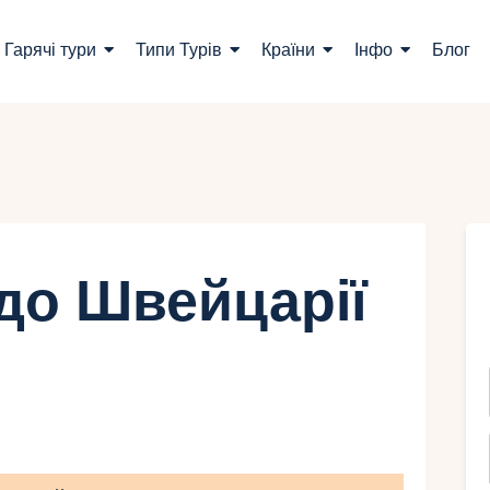
ошук турів
Гарячі тури
Типи Турів
Країни
Інфо
Блог
арячі тури
ипи Турів
раїни
нфо
 до Швейцарії
лог
онтакти
Укр