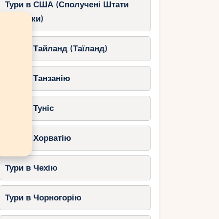
Тури в США (Сполучені Штати
Америки)
Тури в Тайланд (Таїланд)
Тури в Танзанію
Тури в Туніс
Тури в Хорватію
Тури в Чехію
Тури в Чорногорію