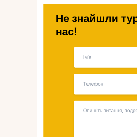
поїздки заздалегідь. У цій статті 
також дамо поради щодо організаці
Не знайшли тур
Швейцарії.
нас!
Швейцарія – 
для зимового
лижах.
Швейцарія є ідеальним місцем для
лижах. Ця чудова країна відома с
курортами, які пропонують різноман
катання. Завдяки своєму географі