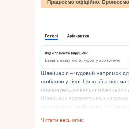
Працюємо офіційно. Бронюємо 
Швейцарія – чудовий напрямок дл
особливо у січні. Ця країна відома
пропонують унікальні можливості 
Швейцарії дозволять вам насолод
природними пам’ятками цієї дивов
Читати весь опис
Якщо ви плануєте таку відпустку, н