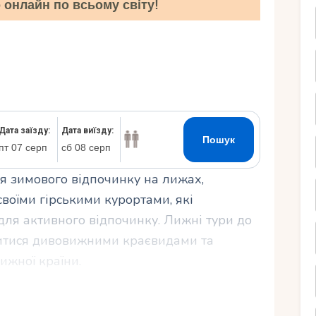
онлайн по всьому світу!
Ру
я зимового відпочинку на лижах,
 своїми гірськими курортами, які
для активного відпочинку. Лижні тури до
итися дивовижними краєвидами та
ижної країни.
еобхідно організувати і підготуватися до