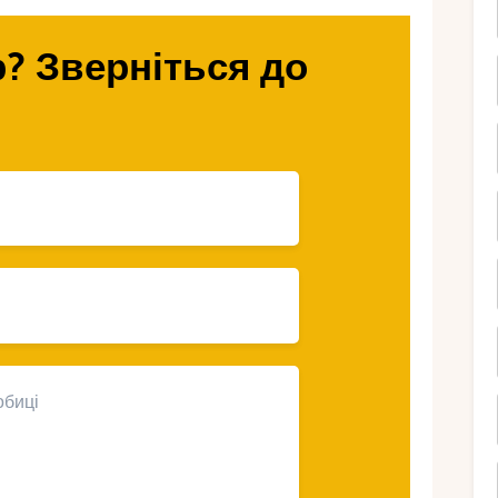
ми розповімо про популярні курорти, а
ї та підготовки до лижних турів до
? Зверніться до
ідеальне місце
 відпочинку на
 любителів зимового відпочинку на
воїми висококласними гірськолижними
ітні траси та умови для всіх рівнів
чному положенню та високій гірській